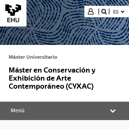
Saltar al contenido principal
IDIOMA
Iniciar sesión
ES
buscar"
Máster Universitario
Máster en Conservación y
Exhibición de Arte
Contemporáneo (CYXAC)
Menú
Abrir/