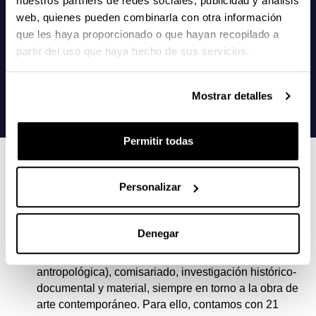
nuestros partners de redes sociales, publicidad y análisis
web, quienes pueden combinarla con otra información
que les haya proporcionado o que hayan recopilado a
partir del uso que haya hecho de sus servicios.
Mostrar detalles
Permitir todas
RAZONES PARA ELEGIR ESTE
MÁSTER
Personalizar
Clara “multidisciplinaridad” del máster: se imparten
Denegar
(casi con el mismo peso) materias de Conservación,
legislación, crítica (incluyendo la visión
antropológica), comisariado, investigación histórico-
documental y material, siempre en torno a la obra de
arte contemporáneo. Para ello, contamos con 21