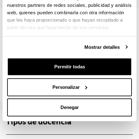
nuestros partners de redes sociales, publicidad y análisis
web, quienes pueden combinarla con otra información
Profesorado
que les haya proporcionado o que hayan recopilado a
partir del uso que haya hecho de sus servicios.
Nombre
Institución
Mostrar detalles
BLANCO ILZARBE, JESUS MARIA
Universidad
Permitir todas
ESTEBAN ALCALA, GUSTAVO ADOLFO
Universidad
PEÑA BANDRES, ALBERTO
Universidad
Personalizar
Denegar
Tipos de docencia