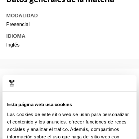
MODALIDAD
Presencial
IDIOMA
Inglés
Descripción y contextualización
de la asignatura
Esta página web usa cookies
Specialisation courses are designed to supplement the
background and knowledge required by the students to
Las cookies de este sitio web se usan para personalizar
initiate and conduct supervised research in their
el contenido y los anuncios, ofrecer funciones de redes
subsequent thesis work.
sociales y analizar el tráfico. Además, compartimos
información sobre el uso que haga del sitio web con