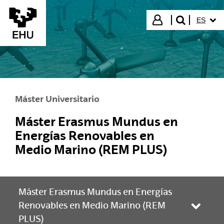
Saltar al contenido principal
IDIOMA
Iniciar sesión
ES
buscar"
Máster Universitario
Máster Erasmus Mundus en
Energías Renovables en
Medio Marino (REM PLUS)
Máster Erasmus Mundus en Energías
Renovables en Medio Marino (REM
Abrir/
PLUS)