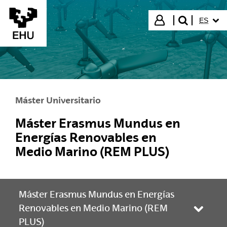
Saltar al contenido principal
IDIOMA
Iniciar sesión
ES
buscar"
Máster Universitario
Máster Erasmus Mundus en
Energías Renovables en
Medio Marino (REM PLUS)
Máster Erasmus Mundus en Energías
Renovables en Medio Marino (REM
Abrir/
PLUS)