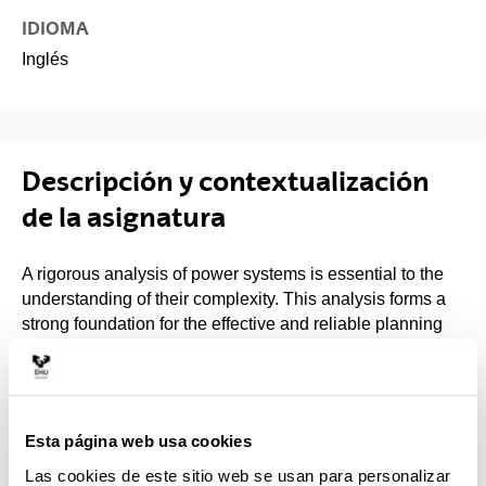
IDIOMA
Inglés
Descripción y contextualización
de la asignatura
A rigorous analysis of power systems is essential to the
understanding of their complexity. This analysis forms a
strong foundation for the effective and reliable planning
and operation of power systems. No matter what the
changing facets of power systems are ¿ deregulation or
smart grid-oriented paradigms, the study and practice of
electric power engineering requires exposure to sound
Esta página web usa cookies
analytical approaches from a systems perspective. This
course caters to such requirements, and subsequently
Las cookies de este sitio web se usan para personalizar