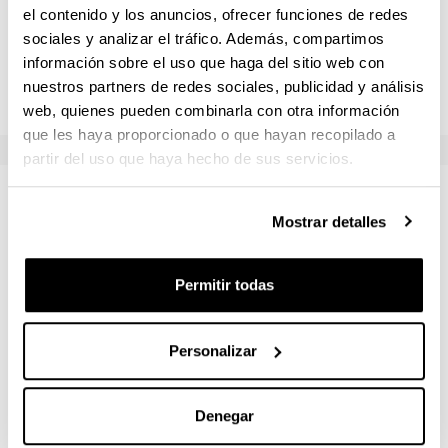
paves the way for computer-aided power system analysis.
el contenido y los anuncios, ofrecer funciones de redes
Note that the course is mathematically intensive.
sociales y analizar el tráfico. Además, compartimos
Emphasis is NOT laid on the detailed physics of
información sobre el uso que haga del sitio web con
phenomena, but on their mathematical modeling and
nuestros partners de redes sociales, publicidad y análisis
analysis.
web, quienes pueden combinarla con otra información
que les haya proporcionado o que hayan recopilado a
partir del uso que haya hecho de sus servicios.
Profesorado
Mostrar detalles
Nombre
Institución
Permitir todas
BLANCO ILZARBE, JESUS MARIA
Universidad
Personalizar
ESTEBAN ALCALA, GUSTAVO ADOLFO
Universidad
PEÑA BANDRES, ALBERTO
Universidad
Denegar