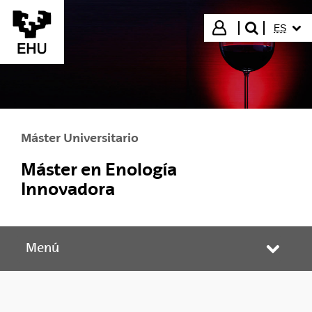
Saltar al contenido principal
IDIOMA
Iniciar sesión
ES
buscar"
Máster Universitario
Máster en Enología
Innovadora
Menú
Abrir/