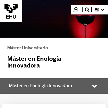
Saltar al contenido principal
IDIOMA
Iniciar sesión
ES
buscar"
Máster Universitario
Máster en Enología
Innovadora
Máster en Enología Innovadora
Abrir/