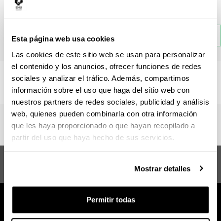
Materia
Atrás
Esta página web usa cookies
Las cookies de este sitio web se usan para personalizar
el contenido y los anuncios, ofrecer funciones de redes
No hay información disponible sobre esta sección.
sociales y analizar el tráfico. Además, compartimos
información sobre el uso que haga del sitio web con
nuestros partners de redes sociales, publicidad y análisis
web, quienes pueden combinarla con otra información
que les haya proporcionado o que hayan recopilado a
partir del uso que haya hecho de sus servicios.
Sugerencias y
Máster en Enología Innovadora
Mostrar detalles
solicitudes
Permitir todas