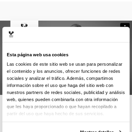
Esta página web usa cookies
Las cookies de este sitio web se usan para personalizar
el contenido y los anuncios, ofrecer funciones de redes
sociales y analizar el tráfico. Además, compartimos
información sobre el uso que haga del sitio web con
nuestros partners de redes sociales, publicidad y análisis
web, quienes pueden combinarla con otra información
4 RAZONES PARA ELEGIR ESTE
que les haya proporcionado o que hayan recopilado a
MÁSTER
partir del uso que haya hecho de sus servicios.
Máster de referencia en envejecimiento, por su gran