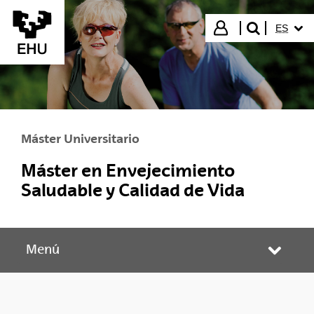
Saltar al contenido principal
IDIOMA
Iniciar sesión
ES
buscar"
Máster Universitario
Máster en Envejecimiento
Saludable y Calidad de Vida
Menú
Abrir/