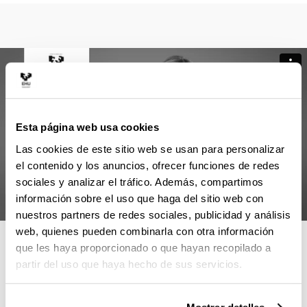
Esta página web usa cookies
Las cookies de este sitio web se usan para personalizar
el contenido y los anuncios, ofrecer funciones de redes
sociales y analizar el tráfico. Además, compartimos
información sobre el uso que haga del sitio web con
nuestros partners de redes sociales, publicidad y análisis
web, quienes pueden combinarla con otra información
4 RAZONES PARA ELEGIR ESTE
que les haya proporcionado o que hayan recopilado a
MÁSTER
partir del uso que haya hecho de sus servicios.
Máster de referencia en envejecimiento, por su gran