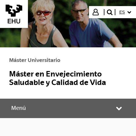
Saltar al contenido principal
IDIOMA
Iniciar sesión
ES
buscar"
Máster Universitario
Máster en Envejecimiento
Saludable y Calidad de Vida
Menú
Abrir/