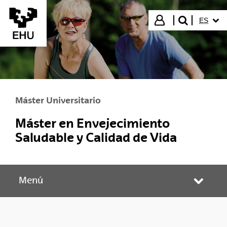
Saltar al contenido principal
IDIOMA
Iniciar sesión
ES
buscar"
Máster Universitario
Máster en Envejecimiento
Saludable y Calidad de Vida
Menú
Abrir/