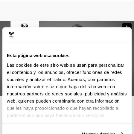
Esta página web usa cookies
Las cookies de este sitio web se usan para personalizar
el contenido y los anuncios, ofrecer funciones de redes
sociales y analizar el tráfico. Además, compartimos
información sobre el uso que haga del sitio web con
nuestros partners de redes sociales, publicidad y análisis
web, quienes pueden combinarla con otra información
4 RAZONES PARA ELEGIR ESTE
que les haya proporcionado o que hayan recopilado a
MÁSTER
partir del uso que haya hecho de sus servicios.
Máster de referencia en envejecimiento, por su gran