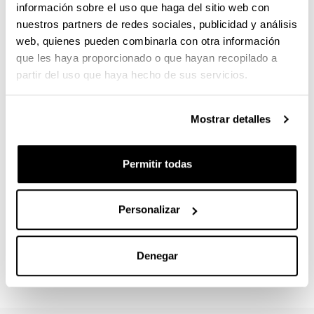
información sobre el uso que haga del sitio web con
nuestros partners de redes sociales, publicidad y análisis
PRECIO ORIENTATIVO
web, quienes pueden combinarla con otra información
1.800 €
que les haya proporcionado o que hayan recopilado a
partir del uso que haya hecho de sus servicios.
LUGAR DE IMPARTICIÓN
Universidad del País Vasco/Euskal Herriko
Unibertsitatea: Facultad de Ciencias Sociales y de la
Mostrar detalles
Comunicación
CONTACTO
Permitir todas
Responsable del Máster :
PEREA OZERIN, IRATXE
iratxe.perea@ehu.eus
Personalizar
Secretaría :
Roberto Zaballa / Verónica Mourelle
Denegar
master.csc@ehu.eus / gkz.masterra@ehu.eus
946 01 2345