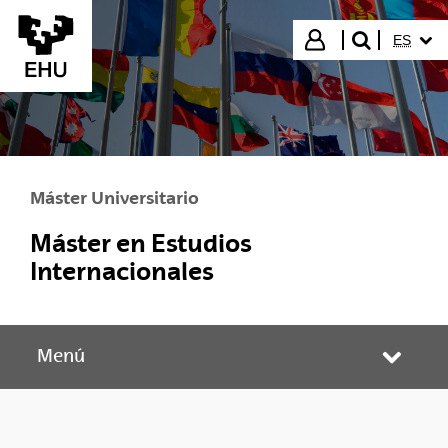
Saltar al contenido principal
IDIOMA
Iniciar sesión
ES
buscar"
Máster Universitario
Máster en Estudios
Internacionales
Menú
Abrir/