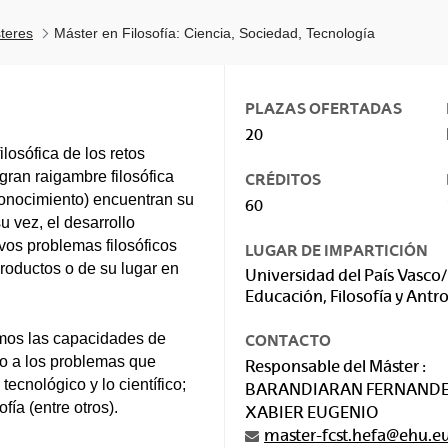
teres
Máster en Filosofía: Ciencia, Sociedad, Tecnología
PLAZAS OFERTADAS
20
ilosófica de los retos
gran raigambre filosófica
CRÉDITOS
 conocimiento) encuentran su
60
su vez, el desarrollo
vos problemas filosóficos
LUGAR DE IMPARTICIÓN
roductos o de su lugar en
Universidad del País Vasco/
Educación, Filosofía y Antr
amos las capacidades de
CONTACTO
rno a los problemas que
Responsable del Máster :
tecnológico y lo científico;
BARANDIARAN FERNANDE
ía (entre otros).
XABIER EUGENIO
master-fcst.hefa@ehu.e