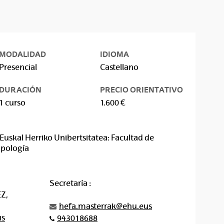
MODALIDAD
IDIOMA
Presencial
Castellano
DURACIÓN
PRECIO ORIENTATIVO
1 curso
1.600 €
Euskal Herriko Unibertsitatea: Facultad de
opología
Secretaría :
Z,
hefa.masterrak@ehu.eus
us
943018688