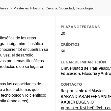
teres
Máster en Filosofía: Ciencia, Sociedad, Tecnología
PLAZAS OFERTADAS
20
ilosófica de los retos
gran raigambre filosófica
CRÉDITOS
 conocimiento) encuentran su
60
su vez, el desarrollo
vos problemas filosóficos
LUGAR DE IMPARTICIÓN
roductos o de su lugar en
Universidad del País Vasco/
Educación, Filosofía y Antr
amos las capacidades de
CONTACTO
rno a los problemas que
Responsable del Máster :
tecnológico y lo científico;
BARANDIARAN FERNANDE
ía (entre otros).
XABIER EUGENIO
master-fcst.hefa@ehu.e