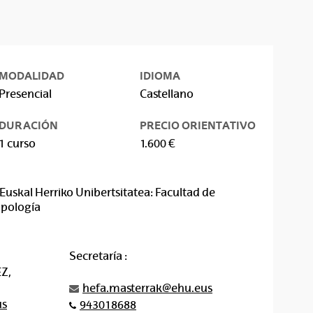
MODALIDAD
IDIOMA
Presencial
Castellano
DURACIÓN
PRECIO ORIENTATIVO
1 curso
1.600 €
Euskal Herriko Unibertsitatea: Facultad de
opología
Secretaría :
Z,
hefa.masterrak@ehu.eus
us
943018688