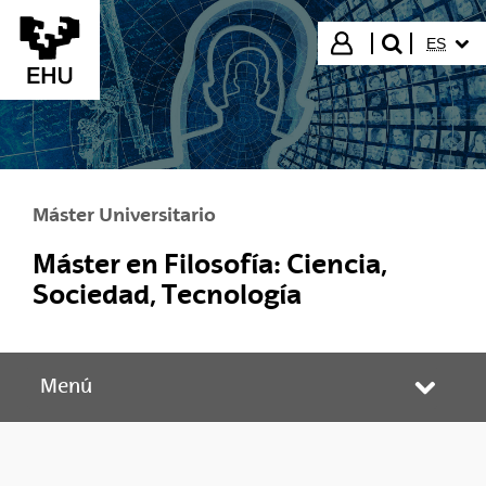
Saltar al contenido principal
IDIOMA
Iniciar sesión
ES
buscar"
Máster Universitario
Máster en Filosofía: Ciencia,
Sociedad, Tecnología
Menú
Abrir/