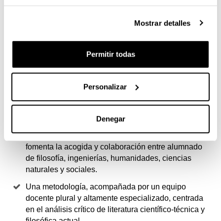
4 RAZONES PARA ELEGIR ESTE
TÍTULO
Mostrar detalles
Este es un máster único en el ámbito de la
Permitir todas
intersección entre filosofía, tecnología, ciencia y
sociedad.
Permite al alumnado adaptar su formación e
Personalizar
investigación a los problemas más actuales de la
filosofía, la ciencia y la tecnología en la sociedad
contemporánea
Denegar
El marcado carácter interdisciplinar del máster
fomenta la acogida y colaboración entre alumnado
de filosofía, ingenierías, humanidades, ciencias
naturales y sociales.
Una metodología, acompañada por un equipo
docente plural y altamente especializado, centrada
en el análisis crítico de literatura científico-técnica y
filosófica actual.