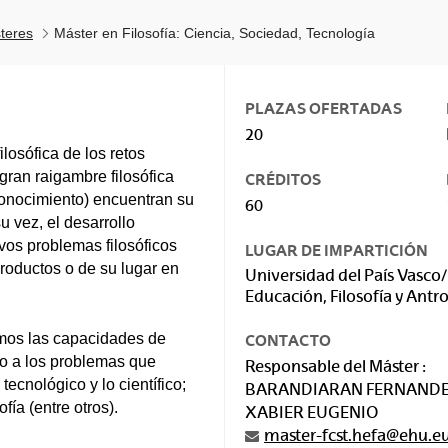
teres
Máster en Filosofía: Ciencia, Sociedad, Tecnología
PLAZAS OFERTADAS
20
ilosófica de los retos
gran raigambre filosófica
CRÉDITOS
 conocimiento) encuentran su
60
su vez, el desarrollo
vos problemas filosóficos
LUGAR DE IMPARTICIÓN
roductos o de su lugar en
Universidad del País Vasco/
Educación, Filosofía y Antr
amos las capacidades de
CONTACTO
rno a los problemas que
Responsable del Máster :
tecnológico y lo científico;
BARANDIARAN FERNANDE
ía (entre otros).
XABIER EUGENIO
master-fcst.hefa@ehu.e