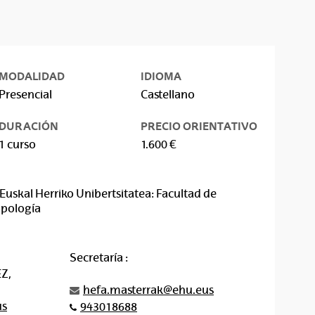
MODALIDAD
IDIOMA
Presencial
Castellano
DURACIÓN
PRECIO ORIENTATIVO
1 curso
1.600 €
Euskal Herriko Unibertsitatea: Facultad de
opología
Secretaría :
Z,
hefa.masterrak@ehu.eus
us
943018688