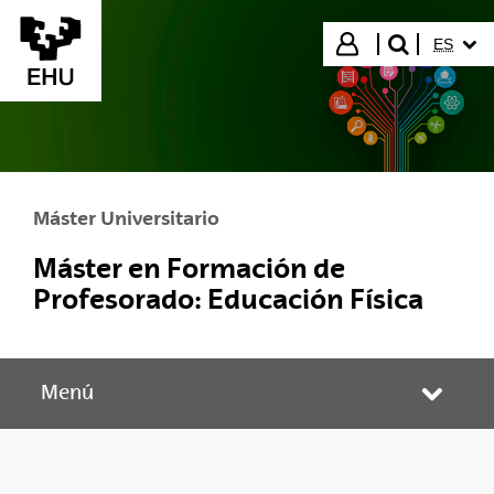
Saltar al contenido principal
IDIOMA
Iniciar sesión
ES
buscar"
Máster Universitario
Máster en Formación de
Profesorado: Educación Física
Menú
Abrir/