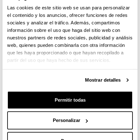
Resultados del aprendizaje de la
Las cookies de este sitio web se usan para personalizar
asignatura
el contenido y los anuncios, ofrecer funciones de redes
sociales y analizar el tráfico. Además, compartimos
información sobre el uso que haga del sitio web con
Estarán capacitados para identificar y analizar los
nuestros partners de redes sociales, publicidad y análisis
problemas derivados de la enseñanza y aprendizaje de
web, quienes pueden combinarla con otra información
la Educación Física.
que les haya proporcionado o que hayan recopilado a
partir del uso que haya hecho de sus servicios.
Estarán capacitados para identificar y adquirir recursos
metodológicos para la Educación Física, basándose en
la teoría.
Mostrar detalles
Estarán capacitados para analizar de manera crítica
propuestas innovadoras cuyo objetivo sea mejorar la
Permitir todas
programación de la Educación Física.
Estarán capacitados para diseñar, desarrollar y evaluar
Personalizar
propuestas didácticas innovadoras en el ámbito de la
Educación Física.