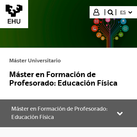
Saltar al contenido principal
IDIOMA
Iniciar sesión
ES
buscar"
Máster Universitario
Máster en Formación de
Profesorado: Educación Física
Máster en Formación de Profesorado:
Abrir/
Educación Física