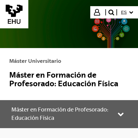
Saltar al contenido principal
IDIOMA
Iniciar sesión
ES
buscar"
Máster Universitario
Máster en Formación de
Profesorado: Educación Física
Máster en Formación de Profesorado:
Abrir/
Educación Física