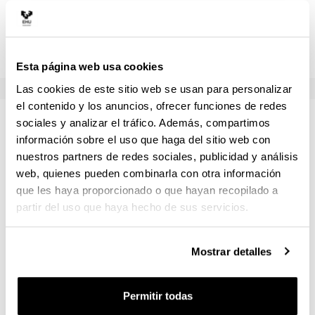
Educación Física fundamentado en un marco teórico
determinado desde la perspectiva de un enfoque de
investigación específico.
Esta página web usa cookies
Las cookies de este sitio web se usan para personalizar
el contenido y los anuncios, ofrecer funciones de redes
Convocatoria ordinaria:
sociales y analizar el tráfico. Además, compartimos
información sobre el uso que haga del sitio web con
orientaciones y renuncia
nuestros partners de redes sociales, publicidad y análisis
web, quienes pueden combinarla con otra información
ESKOLARA ETORTZEN DIRENAK
que les haya proporcionado o que hayan recopilado a
partir del uso que haya hecho de sus servicios.
• Gutxieneko asistentzia betetzea (eskola kopuruaren
%80).
Mostrar detalles
• Bakarka edota taldekako praktikak (azken
kalifikazioaren %40).
Permitir todas
• Ikerketa proiektua (azken kalifikazioaren %60).