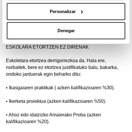
Personalizar
• Praktikak edota ikerketa proiektua gainditu ez
dutenentzat Amaierako Proba.
Denegar
ESKOLARA ETORTZEN EZ DIRENAK
Eskoletara etortzea derrigorrezkoa da. Hala ere,
norbaitek, bere ez etortzea justifikatuko balu, bakarka,
ondoko jarduerak egin beharko ditu:
• Ikasgaiaren praktikak ( azken kalifikazioaren %30).
• Ikerketa proiektua (azken kalifikazioaren %50).
• Ahoz edo idatzizko Amaierako Proba (azken
kalifikazioaren %20).