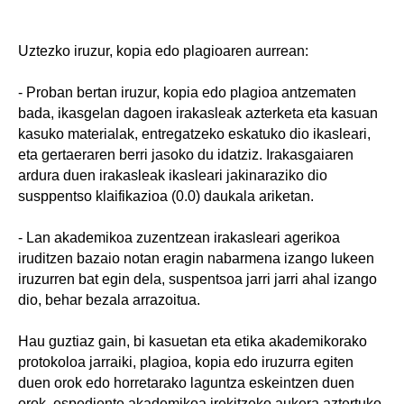
Uztezko iruzur, kopia edo plagioaren aurrean:
- Proban bertan iruzur, kopia edo plagioa antzematen
bada, ikasgelan dagoen irakasleak azterketa eta kasuan
kasuko materialak, entregatzeko eskatuko dio ikasleari,
eta gertaeraren berri jasoko du idatziz. Irakasgaiaren
ardura duen irakasleak ikasleari jakinaraziko dio
susppentso klaifikazioa (0.0) daukala ariketan.
- Lan akademikoa zuzentzean irakasleari agerikoa
iruditzen bazaio notan eragin nabarmena izango lukeen
iruzurren bat egin dela, suspentsoa jarri jarri ahal izango
dio, behar bezala arrazoitua.
Hau guztiaz gain, bi kasuetan eta etika akademikorako
protokoloa jarraiki, plagioa, kopia edo iruzurra egiten
duen orok edo horretarako laguntza eskeintzen duen
orok, espediente akademikoa irekitzeko aukera aztertuko