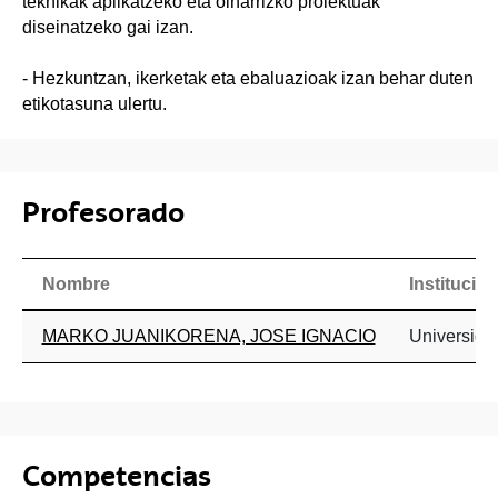
teknikak aplikatzeko eta oinarrizko proiektuak
diseinatzeko gai izan.
- Hezkuntzan, ikerketak eta ebaluazioak izan behar duten
etikotasuna ulertu.
Profesorado
Nombre
Institución
MARKO JUANIKORENA, JOSE IGNACIO
Universida
Competencias