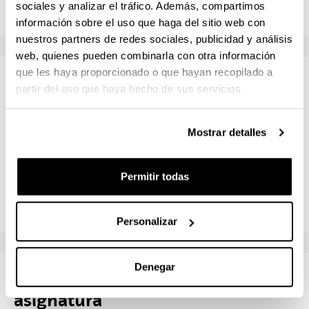
sociales y analizar el tráfico. Además, compartimos
información sobre el uso que haga del sitio web con
nuestros partners de redes sociales, publicidad y análisis
web, quienes pueden combinarla con otra información
que les haya proporcionado o que hayan recopilado a
Sistemas de evaluación
partir del uso que haya hecho de sus servicios.
Denominación
Ponderación mínima
Ponder
Mostrar detalles
Examen escrito
50.0 %
75.0 %
Permitir todas
Trabajos Prácticos
25.0 %
50.0 %
Personalizar
Denegar
Resultados del aprendizaje de la
asignatura