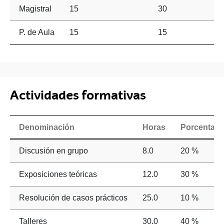
Magistral
15
30
P. de Aula
15
15
Actividades formativas
Denominación
Horas
Porcentaje 
Discusión en grupo
8.0
20 %
Exposiciones teóricas
12.0
30 %
Resolución de casos prácticos
25.0
10 %
Talleres
30.0
40 %