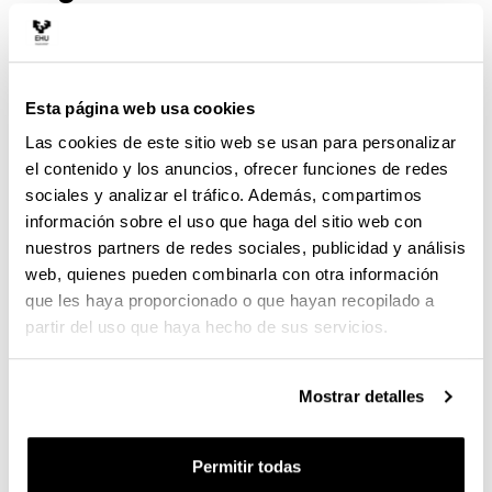
1. El alumnado conoce las propuestas curriculares
vigentes para la Geografía en la enseñanza secundaria
obligatoria y post-obligatoria.
Esta página web usa cookies
Las cookies de este sitio web se usan para personalizar
2. El alumnado conoce los contextos y situaciones en los
el contenido y los anuncios, ofrecer funciones de redes
que se usan o aplican los diversos contenidos
sociales y analizar el tráfico. Además, compartimos
curriculares de la asignatura.
información sobre el uso que haga del sitio web con
3. El alumnado tiene los fundamentos conceptuales,
nuestros partners de redes sociales, publicidad y análisis
científicos y metodológicos, y los recursos didácticos de
web, quienes pueden combinarla con otra información
la disciplina, integrando el uso de las TICs y las nuevas
que les haya proporcionado o que hayan recopilado a
tecnologías, para dar respuesta a los contenidos
partir del uso que haya hecho de sus servicios.
curriculares específicos de geografía en la enseñanza
secundaria obligatoria y post-obligatoria.
Mostrar detalles
4. El alumnado conoce la historia, los desarrollos y las
perspectivas diversas ofrecidas recientemente de la
Permitir todas
geografía, de manera que es capaz de ofrecer una visión