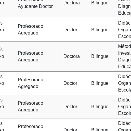
ko
Doctora
Bilingüe
Ayudante Doctor
Diagn
Educa
ís
Didáct
Profesorado
ko
Doctor
Bilingüe
Organ
Agregado
Escol
Métod
ís
Profesorado
Invest
ko
Doctora
Bilingüe
Agregado
Diagn
Educa
ís
Didáct
Profesorado
ko
Doctor
Bilingüe
Organ
Agregado
Escol
ís
Didáct
Profesorado
ko
Doctor
Bilingüe
Organ
Agregado
Escol
ís
Didáct
Profesorado
ko
Doctor
Bilingüe
Organ