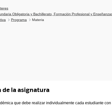
teres
daria Obligatoria y Bachillerato, Formación Profesional y Enseñanza
tiva
Programa
Materia
 de la asignatura
adémica que debe realizar individualmente cada estudiante co