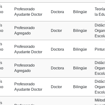
ís
Profesorado
Teoría
ko
Doctora
Bilingüe
Ayudante Doctor
la Ed
ís
Didáct
Profesorado
ko
Doctor
Bilingüe
Organ
Agregado
Escol
ís
Profesorado
ko
Doctora
Bilingüe
Pintur
Ayudante Doctor
ís
Didáct
Profesorado
ko
Doctora
Bilingüe
Organ
Agregado
Escol
ís
Didáct
Profesorado
ko
Doctor
Bilingüe
Organ
Ayudante Doctor
Escol
Métod
ís