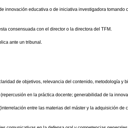
de innovación educativa o de iniciativa investigadora tomando 
sta consensuada con el director o la directora del TFM.
ica ante un tribunal.
(claridad de objetivos, relevancia del contenido, metodología y 
repercusión en la práctica docente; generabilidad de la innovac
(interrelación entre las materias del máster y la adquisición d
ades comunicativas en la defensa oral y competencias generales 