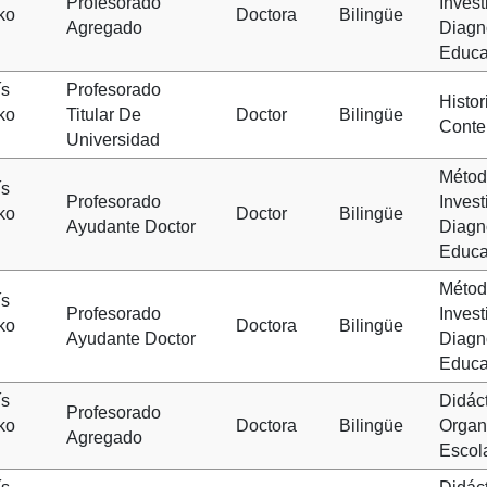
Profesorado
Invest
ko
Doctora
Bilingüe
Agregado
Diagn
Educa
ís
Profesorado
Histor
ko
Titular De
Doctor
Bilingüe
Cont
Universidad
Métod
ís
Profesorado
Invest
ko
Doctor
Bilingüe
Ayudante Doctor
Diagn
Educa
Métod
ís
Profesorado
Invest
ko
Doctora
Bilingüe
Ayudante Doctor
Diagn
Educa
ís
Didáct
Profesorado
ko
Doctora
Bilingüe
Organ
Agregado
Escol