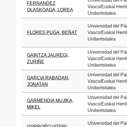
Universidad del Pa
FERNANDEZ
Vasco/Euskal Herri
OLASKOAGA, LOREA
Unibertsitatea
Universidad del Pa
FLORES PUGA, BEÑAT
Vasco/Euskal Herri
Unibertsitatea
Universidad del Pa
GAINTZA JAUREGI,
Vasco/Euskal Herri
ZURIÑE
Unibertsitatea
Universidad del Pa
GARCIA RABADAN,
Vasco/Euskal Herri
JONATAN
Unibertsitatea
Universidad del Pa
GARMENDIA MUJIKA,
Vasco/Euskal Herri
MIKEL
Unibertsitatea
Universidad del Pa
GORROÑO VITERI,