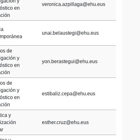
igación y
veronica.azpillaga@ehu.eus
óstico en
ción
ia
unai.belaustegi@ehu.eus
emporánea
os de
igación y
yon.berastegui@ehu.eus
óstico en
ción
os de
igación y
estibaliz.cepa@ehu.eus
óstico en
ción
ica y
ización
esther.cruz@ehu.eus
ar