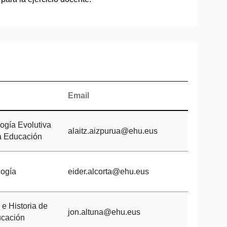
Email
ogía Evolutiva
alaitz.aizpurua@ehu.eus
la Educación
logía
eider.alcorta@ehu.eus
 e Historia de
jon.altuna@ehu.eus
ucación