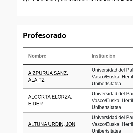
Profesorado
Nombre
Institución
Universidad del Pa
AIZPURUA SANZ,
Vasco/Euskal Herri
ALAITZ
Unibertsitatea
Universidad del Pa
ALCORTA ELORZA,
Vasco/Euskal Herri
EIDER
Unibertsitatea
Universidad del Pa
ALTUNA URDIN, JON
Vasco/Euskal Herri
Unibertsitatea