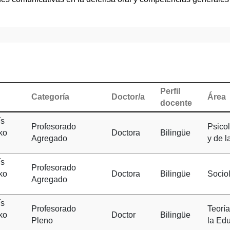
Perfil
Categoría
Doctor/a
Área
docente
ís
Profesorado
Psicol
ko
Doctora
Bilingüe
Agregado
y de 
ís
Profesorado
ko
Doctora
Bilingüe
Socio
Agregado
ís
Profesorado
Teoría
ko
Doctor
Bilingüe
Pleno
la Ed