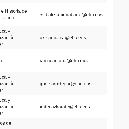
 e Historia de
estibaliz.amenabarro@ehu.eus
ucación
ica y
ización
joxe.amiama@ehu.eus
ar
a
iranzu.antona@ehu.eus
ica y
ización
igone.arostegui@ehu.eus
ar
ica y
ización
ander.azkarate@ehu.eus
ar
os de