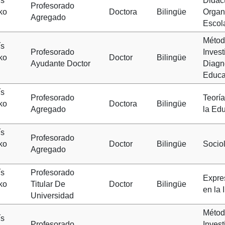
ís
Didáct
Profesorado
ko
Doctora
Bilingüe
Organ
Agregado
Escol
Métod
ís
Profesorado
Invest
ko
Doctor
Bilingüe
Ayudante Doctor
Diagn
Educa
ís
Profesorado
Teoría
ko
Doctora
Bilingüe
Agregado
la Ed
ís
Profesorado
ko
Doctor
Bilingüe
Socio
Agregado
ís
Profesorado
Expre
ko
Titular De
Doctor
Bilingüe
en la 
Universidad
Métod
ís
Profesorado
Invest