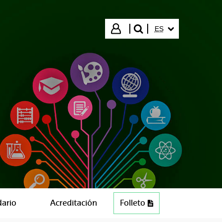
IDIOMA SELECCIO
Iniciar sesión
ES
buscar"
dario
Acreditación
Folleto
PDF (275 KB)