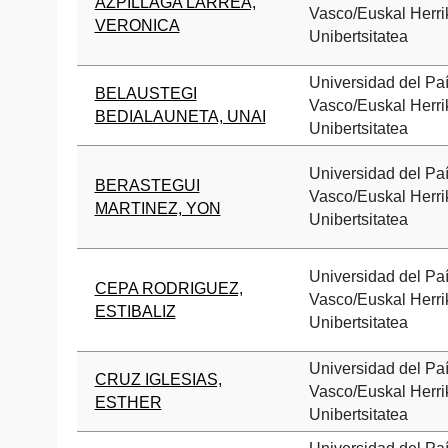
AZPILLAGA LARREA,
Vasco/Euskal Herri
VERONICA
Unibertsitatea
Universidad del Pa
BELAUSTEGI
Vasco/Euskal Herri
BEDIALAUNETA, UNAI
Unibertsitatea
Universidad del Pa
BERASTEGUI
Vasco/Euskal Herri
MARTINEZ, YON
Unibertsitatea
Universidad del Pa
CEPA RODRIGUEZ,
Vasco/Euskal Herri
ESTIBALIZ
Unibertsitatea
Universidad del Pa
CRUZ IGLESIAS,
Vasco/Euskal Herri
ESTHER
Unibertsitatea