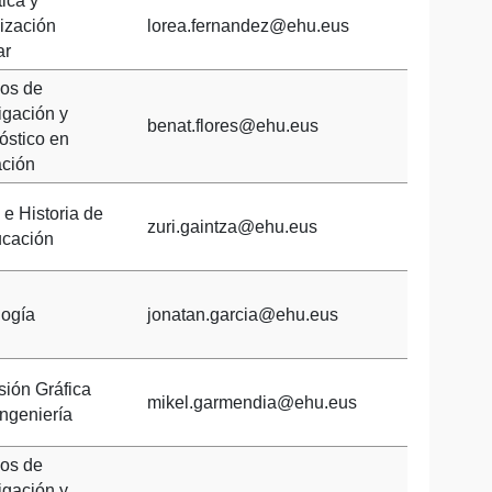
ica y
ización
lorea.fernandez@ehu.eus
ar
os de
igación y
benat.flores@ehu.eus
óstico en
ción
 e Historia de
zuri.gaintza@ehu.eus
ucación
logía
jonatan.garcia@ehu.eus
sión Gráfica
mikel.garmendia@ehu.eus
Ingeniería
os de
igación y