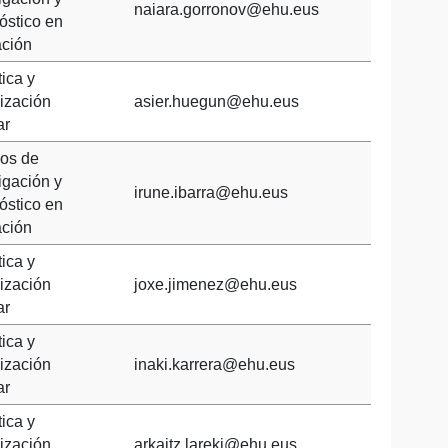
naiara.gorronov@ehu.eus
óstico en
ción
ica y
ización
asier.huegun@ehu.eus
ar
os de
igación y
irune.ibarra@ehu.eus
óstico en
ción
ica y
ización
joxe.jimenez@ehu.eus
ar
ica y
ización
inaki.karrera@ehu.eus
ar
ica y
ización
arkaitz.lareki@ehu.eus