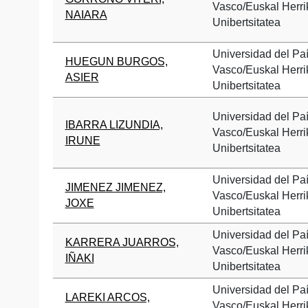
Vasco/Euskal Herri
NAIARA
Unibertsitatea
Universidad del Pa
HUEGUN BURGOS,
Vasco/Euskal Herri
ASIER
Unibertsitatea
Universidad del Pa
IBARRA LIZUNDIA,
Vasco/Euskal Herri
IRUNE
Unibertsitatea
Universidad del Pa
JIMENEZ JIMENEZ,
Vasco/Euskal Herri
JOXE
Unibertsitatea
Universidad del Pa
KARRERA JUARROS,
Vasco/Euskal Herri
IÑAKI
Unibertsitatea
Universidad del Pa
LAREKI ARCOS,
Vasco/Euskal Herri