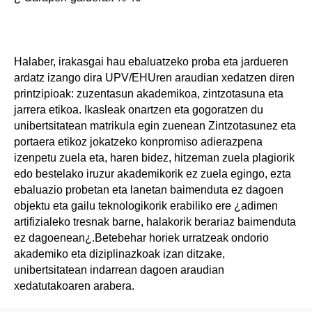
Halaber, irakasgai hau ebaluatzeko proba eta jardueren
ardatz izango dira UPV/EHUren araudian xedatzen diren
printzipioak: zuzentasun akademikoa, zintzotasuna eta
jarrera etikoa. Ikasleak onartzen eta gogoratzen du
unibertsitatean matrikula egin zuenean Zintzotasunez eta
portaera etikoz jokatzeko konpromiso adierazpena
izenpetu zuela eta, haren bidez, hitzeman zuela plagiorik
edo bestelako iruzur akademikorik ez zuela egingo, ezta
ebaluazio probetan eta lanetan baimenduta ez dagoen
objektu eta gailu teknologikorik erabiliko ere ¿adimen
artifizialeko tresnak barne, halakorik berariaz baimenduta
ez dagoenean¿.Betebehar horiek urratzeak ondorio
akademiko eta diziplinazkoak izan ditzake,
unibertsitatean indarrean dagoen araudian
xedatutakoaren arabera.