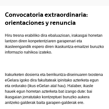
Convocatoria extraordinaria:
orientaciones y renuncia
Hiru tresna erabiliko dira ebaluazioan, irakasgai honetan
lantzen diren konpetentziaren garapenari eta
ikasleengandik espero diren ikaskuntza-emaitzei buruzko
informazio nahikoa izateko.
Irakurketen dosierra eta berrikuntza-diseinuaren txostena
eGelara igoko dira fakultateak ipinitako azterketa egun
eta ordurako (ikus eGelan atal hau). Halaber, ikasle
hauek egun horretan azterketa bat izango dute: bai
ikasgaian jorratutako kontzeptuei buruzko aukera
anitzeko galderak baita garapen-galderak ere.