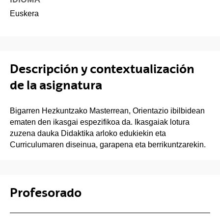
Euskera
Descripción y contextualización
de la asignatura
Bigarren Hezkuntzako Masterrean, Orientazio ibilbidean
ematen den ikasgai espezifikoa da. Ikasgaiak lotura
zuzena dauka Didaktika arloko edukiekin eta
Curriculumaren diseinua, garapena eta berrikuntzarekin.
Profesorado