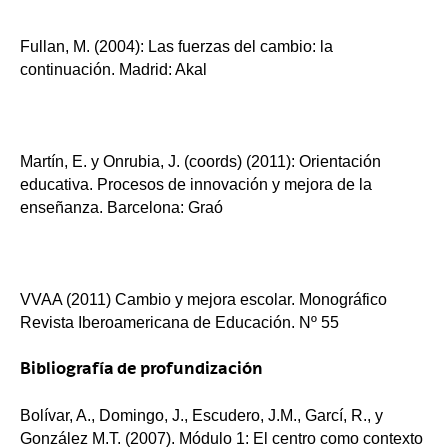
Fullan, M. (2004): Las fuerzas del cambio: la
continuación. Madrid: Akal
Martín, E. y Onrubia, J. (coords) (2011): Orientación
educativa. Procesos de innovación y mejora de la
enseñanza. Barcelona: Graó
VVAA (2011) Cambio y mejora escolar. Monográfico
Revista Iberoamericana de Educación. Nº 55
Bibliografía de profundización
Bolívar, A., Domingo, J., Escudero, J.M., Garcí, R., y
González M.T. (2007). Módulo 1: El centro como contexto