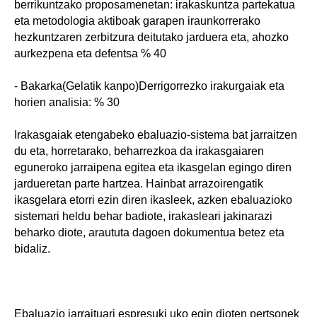
berrikuntzako proposamenetan: irakaskuntza partekatua
eta metodologia aktiboak garapen iraunkorrerako
hezkuntzaren zerbitzura deitutako jarduera eta, ahozko
aurkezpena eta defentsa % 40
- Bakarka(Gelatik kanpo)Derrigorrezko irakurgaiak eta
horien analisia: % 30
Irakasgaiak etengabeko ebaluazio-sistema bat jarraitzen
du eta, horretarako, beharrezkoa da irakasgaiaren
eguneroko jarraipena egitea eta ikasgelan egingo diren
jardueretan parte hartzea. Hainbat arrazoirengatik
ikasgelara etorri ezin diren ikasleek, azken ebaluazioko
sistemari heldu behar badiote, irakasleari jakinarazi
beharko diote, araututa dagoen dokumentua betez eta
bidaliz.
Ebaluazio jarraituari espresuki uko egin dioten pertsonek