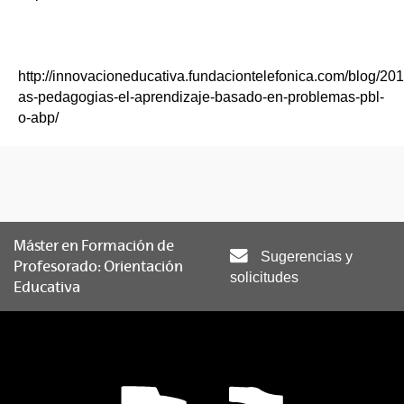
http://innovacioneducativa.fundaciontelefonica.com/blog/20
as-pedagogias-el-aprendizaje-basado-en-problemas-pbl-
o-abp/
Máster en Formación de
Sugerencias y
Profesorado: Orientación
solicitudes
Educativa