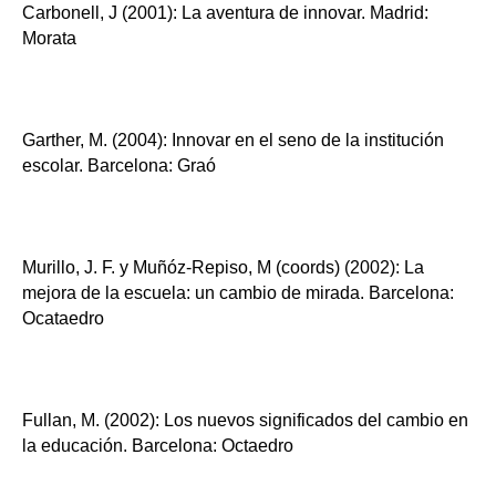
Carbonell, J (2001): La aventura de innovar. Madrid:
Morata
Garther, M. (2004): Innovar en el seno de la institución
escolar. Barcelona: Graó
Murillo, J. F. y Muñóz-Repiso, M (coords) (2002): La
mejora de la escuela: un cambio de mirada. Barcelona:
Ocataedro
Fullan, M. (2002): Los nuevos significados del cambio en
la educación. Barcelona: Octaedro