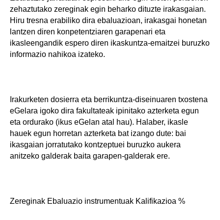
zehaztutako zereginak egin beharko dituzte irakasgaian.
Hiru tresna erabiliko dira ebaluazioan, irakasgai honetan
lantzen diren konpetentziaren garapenari eta
ikasleengandik espero diren ikaskuntza-emaitzei buruzko
informazio nahikoa izateko.
Irakurketen dosierra eta berrikuntza-diseinuaren txostena
eGelara igoko dira fakultateak ipinitako azterketa egun
eta ordurako (ikus eGelan atal hau). Halaber, ikasle
hauek egun horretan azterketa bat izango dute: bai
ikasgaian jorratutako kontzeptuei buruzko aukera
anitzeko galderak baita garapen-galderak ere.
Zereginak Ebaluazio instrumentuak Kalifikazioa %