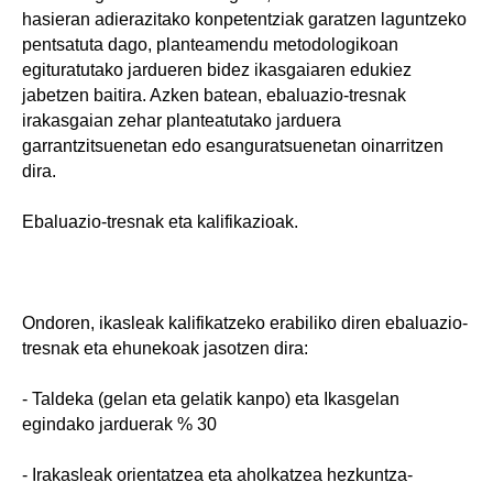
hasieran adierazitako konpetentziak garatzen laguntzeko
pentsatuta dago, planteamendu metodologikoan
egituratutako jardueren bidez ikasgaiaren edukiez
jabetzen baitira. Azken batean, ebaluazio-tresnak
irakasgaian zehar planteatutako jarduera
garrantzitsuenetan edo esanguratsuenetan oinarritzen
dira.
Ebaluazio-tresnak eta kalifikazioak.
Ondoren, ikasleak kalifikatzeko erabiliko diren ebaluazio-
tresnak eta ehunekoak jasotzen dira:
- Taldeka (gelan eta gelatik kanpo) eta Ikasgelan
egindako jarduerak % 30
- Irakasleak orientatzea eta aholkatzea hezkuntza-