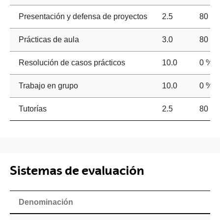
Presentación y defensa de proyectos
2.5
80 %
Prácticas de aula
3.0
80 %
Resolución de casos prácticos
10.0
0 %
Trabajo en grupo
10.0
0 %
Tutorías
2.5
80 %
Sistemas de evaluación
Denominación