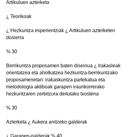
Artikuluen azterketa
¿ Teorikoak
¿ Hezkuntza esperientziak ¿ Artikuluen azterketen
dosierra
% 30
Berrikuntza proposamen baten diseinua ¿ Irakasleak
orientatzea eta aholkatzea hezkuntza-berrikuntzako
proposamenetan: irakaskuntza partekatua eta
metodologia aktiboak garapen iraunkorrerako
hezkuntzaren zerbitzura deitutako txostena
% 30
Azterketa ¿ Aukera anitzeko galderak
¿ Garapen-galderak % 40