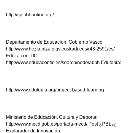
http://sp.pbl-online.org/
Departamento de Educación. Gobierno Vasco.
http://www.hezkuntza.ejgv.euskadi.eus/r43-2591/es/
Educa con TIC:
http://www.educacontic.es/search/node/abph Edutopia:
http://www.edutopia.org/project-based-learning
Ministerio de Educación, Cultura y Deporte:
http://www.mecd.gob.es/portada-mecd/ Post ¿PBLs¿
Explorador de Innovación: