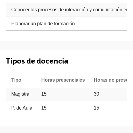
Conocer los procesos de interacción y comunicación en l
Elaborar un plan de formación
Tipos de docencia
Tipo
Horas presenciales
Horas no presenc
Magistral
15
30
P. de Aula
15
15