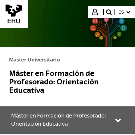
Saltar al contenido principal
IDIOMA
Iniciar sesión
ES
buscar"
Máster Universitario
Máster en Formación de
Profesorado: Orientación
Educativa
Máster en Formación de Profesorado:
Abrir/
Orientación Educativa