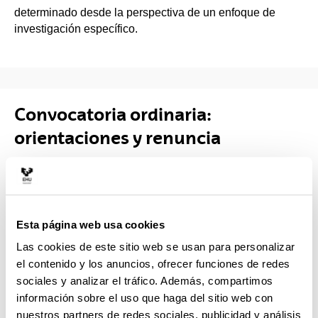
determinado desde la perspectiva de un enfoque de
investigación específico.
Convocatoria ordinaria:
orientaciones y renuncia
ESKOLARA ETORTZEN DIRENAK
¿ Gutxieneko asistentzia betetzea (eskola kopuruaren
%80).
Esta página web usa cookies
Las cookies de este sitio web se usan para personalizar
¿ Bakarka edota taldekako praktikak (azken
el contenido y los anuncios, ofrecer funciones de redes
kalifikazioaren %40).
sociales y analizar el tráfico. Además, compartimos
información sobre el uso que haga del sitio web con
¿ Ikerketa proiektua (azken kalifikazioaren %60).
nuestros partners de redes sociales, publicidad y análisis