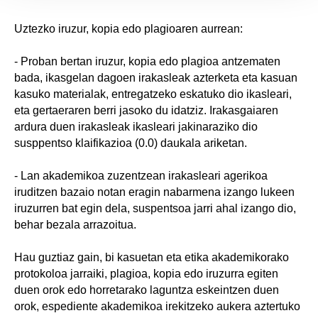
Uztezko iruzur, kopia edo plagioaren aurrean:
- Proban bertan iruzur, kopia edo plagioa antzematen
bada, ikasgelan dagoen irakasleak azterketa eta kasuan
kasuko materialak, entregatzeko eskatuko dio ikasleari,
eta gertaeraren berri jasoko du idatziz. Irakasgaiaren
ardura duen irakasleak ikasleari jakinaraziko dio
susppentso klaifikazioa (0.0) daukala ariketan.
- Lan akademikoa zuzentzean irakasleari agerikoa
iruditzen bazaio notan eragin nabarmena izango lukeen
iruzurren bat egin dela, suspentsoa jarri ahal izango dio,
behar bezala arrazoitua.
Hau guztiaz gain, bi kasuetan eta etika akademikorako
protokoloa jarraiki, plagioa, kopia edo iruzurra egiten
duen orok edo horretarako laguntza eskeintzen duen
orok, espediente akademikoa irekitzeko aukera aztertuko