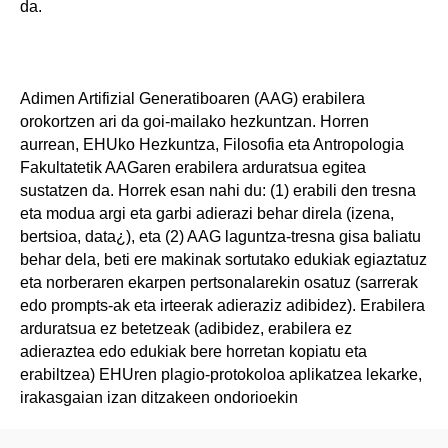
da.
Adimen Artifizial Generatiboaren (AAG) erabilera
orokortzen ari da goi-mailako hezkuntzan. Horren
aurrean, EHUko Hezkuntza, Filosofia eta Antropologia
Fakultatetik AAGaren erabilera arduratsua egitea
sustatzen da. Horrek esan nahi du: (1) erabili den tresna
eta modua argi eta garbi adierazi behar direla (izena,
bertsioa, data¿), eta (2) AAG laguntza-tresna gisa baliatu
behar dela, beti ere makinak sortutako edukiak egiaztatuz
eta norberaren ekarpen pertsonalarekin osatuz (sarrerak
edo prompts-ak eta irteerak adieraziz adibidez). Erabilera
arduratsua ez betetzeak (adibidez, erabilera ez
adieraztea edo edukiak bere horretan kopiatu eta
erabiltzea) EHUren plagio-protokoloa aplikatzea lekarke,
irakasgaian izan ditzakeen ondorioekin