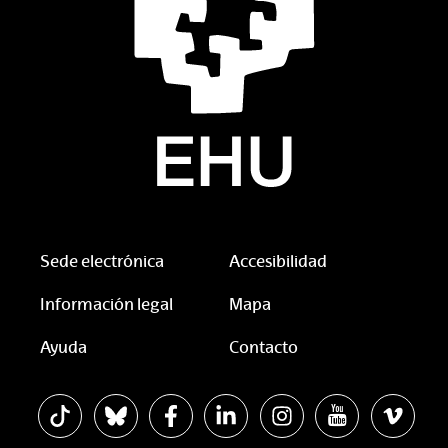
Sede electrónica
Accesibilidad
Información legal
Mapa
Ayuda
Contacto
La EHU en Tiktok
La EHU en Bluesky
La EHU en Facebook
La EHU en Linkedin
La EHU en Instagram
La EHU en You
La EHU