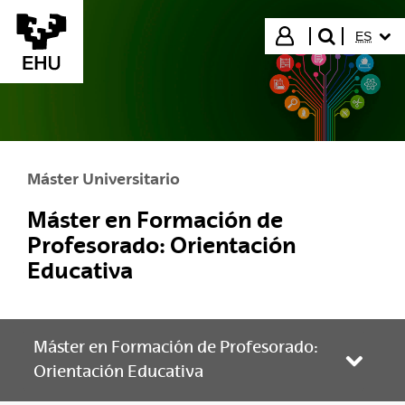
Saltar al contenido principal
IDIOMA
Iniciar sesión
ES
buscar"
Máster Universitario
Máster en Formación de
Profesorado: Orientación
Educativa
Máster en Formación de Profesorado:
Abrir/
Orientación Educativa