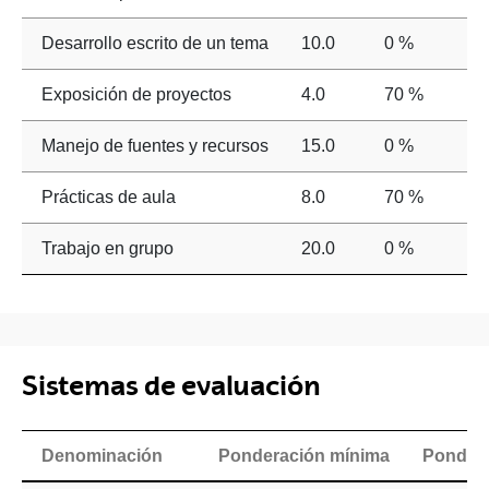
Desarrollo escrito de un tema
10.0
0 %
Exposición de proyectos
4.0
70 %
Manejo de fuentes y recursos
15.0
0 %
Prácticas de aula
8.0
70 %
Trabajo en grupo
20.0
0 %
Sistemas de evaluación
Denominación
Ponderación mínima
Ponder