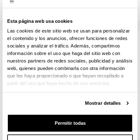
Esta página web usa cookies
Las cookies de este sitio web se usan para personalizar
el contenido y los anuncios, ofrecer funciones de redes
Temario
sociales y analizar el tráfico. Además, compartimos
información sobre el uso que haga del sitio web con
Concepto, proceso y actuación deontológica en la
nuestros partners de redes sociales, publicidad y análisis
realización del diagnóstico e intervención educativa.
web, quienes pueden combinarla con otra información
que les haya proporcionado o que hayan recopilado a
Técnicas e instrumentos de diagnóstico: Propiedades y
partir del uso que haya hecho de sus servicios.
criterios de análisis.
Elaboración de informe. Síntesis y comunicación de
Mostrar detalles
resultados del proceso diagnóstico.
Propuestas de intervención: Pautas para elaborar
Permitir todas
intervenciones en contextos educativos. Trabajo en red.