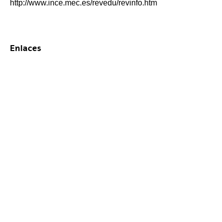
http://www.ince.mec.es/revedu/revinfo.htm
Enlaces