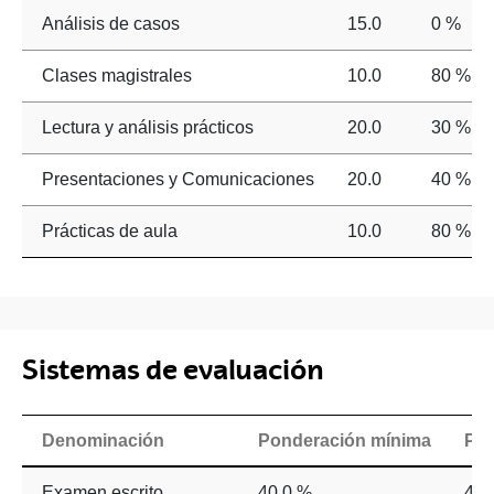
Análisis de casos
15.0
0 %
Clases magistrales
10.0
80 %
Lectura y análisis prácticos
20.0
30 %
Presentaciones y Comunicaciones
20.0
40 %
Prácticas de aula
10.0
80 %
Sistemas de evaluación
Denominación
Ponderación mínima
Pon
Examen escrito
40.0 %
40.