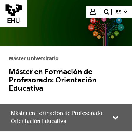
Saltar al contenido principal
IDIOMA
Iniciar sesión
ES
buscar"
Máster Universitario
Máster en Formación de
Profesorado: Orientación
Educativa
Máster en Formación de Profesorado:
Abrir/
Orientación Educativa