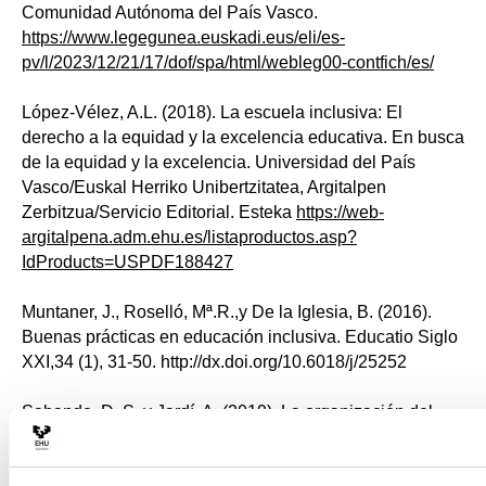
Comunidad Autónoma del País Vasco.
https://www.legegunea.euskadi.eus/eli/es-
pv/l/2023/12/21/17/dof/spa/html/webleg00-contfich/es/
López-Vélez, A.L. (2018). La escuela inclusiva: El
derecho a la equidad y la excelencia educativa. En busca
de la equidad y la excelencia. Universidad del País
Vasco/Euskal Herriko Unibertzitatea, Argitalpen
Zerbitzua/Servicio Editorial. Esteka
https://web-
argitalpena.adm.ehu.es/listaproductos.asp?
IdProducts=USPDF188427
Muntaner, J., Roselló, Mª.R.,y De la Iglesia, B. (2016).
Buenas prácticas en educación inclusiva. Educatio Siglo
XXI,34 (1), 31-50. http://dx.doi.org/10.6018/j/25252
Sabando, D. S. y Jardí, A. (2019). La organización del
apoyo como tarea compartida. En I. Puigdellívol, C.
Petreñas, B. Siles, & A. Jardí (Eds.), Estrategias de Apoyo