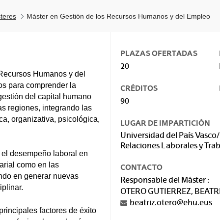
teres
Máster en Gestión de los Recursos Humanos y del Empleo
PLAZAS OFERTADAS
20
s Recursos Humanos y del
os para comprender la
CRÉDITOS
 gestión del capital humano
90
as regiones, integrando las
ca, organizativa, psicológica,
LUGAR DE IMPARTICIÓN
Universidad del País Vasco/
Relaciones Laborales y Trab
 el desempeño laboral en
arial como en las
CONTACTO
ando en generar nuevas
Responsable del Máster :
plinar.
OTERO GUTIERREZ, BEATR
beatriz.otero@ehu.eus
rincipales factores de éxito