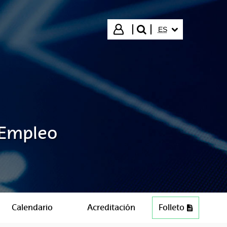
IDIOMA SELECCIO
Iniciar sesión
ES
buscar"
 Empleo
Calendario
Acreditación
Folleto