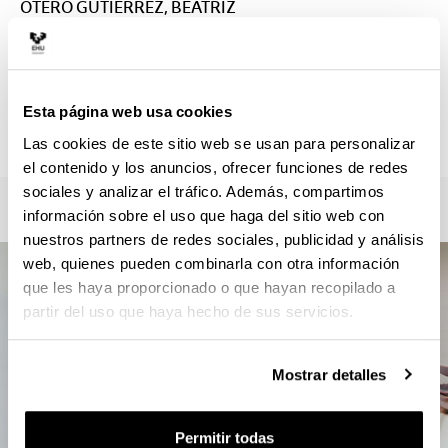
OTERO GUTIERREZ, BEATRIZ
beatriz.otero@ehu.eus
Secretaría :
PELI AMEZAGA, XABIER
xabierpeli.amezaga@ehu.eus
Esta página web usa cookies
946013102
Las cookies de este sitio web se usan para personalizar
el contenido y los anuncios, ofrecer funciones de redes
sociales y analizar el tráfico. Además, compartimos
información sobre el uso que haga del sitio web con
nuestros partners de redes sociales, publicidad y análisis
web, quienes pueden combinarla con otra información
que les haya proporcionado o que hayan recopilado a
partir del uso que haya hecho de sus servicios.
Mostrar detalles
Permitir todas