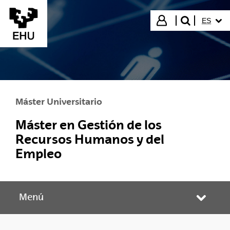
Saltar al contenido principal
IDIOMA
Iniciar sesión
ES
buscar"
Máster Universitario
Máster en Gestión de los
Recursos Humanos y del
Empleo
Menú
Abrir/