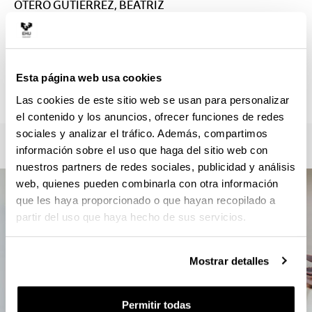
OTERO GUTIERREZ, BEATRIZ
beatriz.otero@ehu.eus
Secretaría :
PELI AMEZAGA, XABIER
xabierpeli.amezaga@ehu.eus
Esta página web usa cookies
946013102
Las cookies de este sitio web se usan para personalizar
el contenido y los anuncios, ofrecer funciones de redes
sociales y analizar el tráfico. Además, compartimos
información sobre el uso que haga del sitio web con
nuestros partners de redes sociales, publicidad y análisis
web, quienes pueden combinarla con otra información
que les haya proporcionado o que hayan recopilado a
partir del uso que haya hecho de sus servicios.
Mostrar detalles
Permitir todas