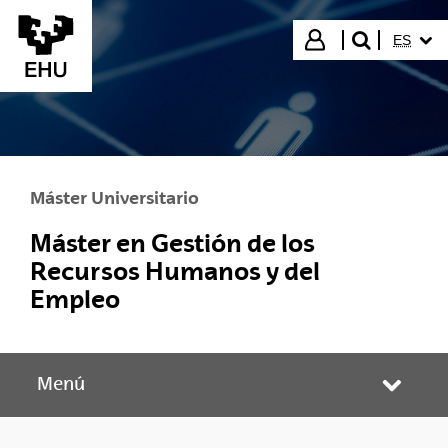
Saltar al contenido principal
IDIOMA
Iniciar sesión
ES
buscar"
Máster Universitario
Máster en Gestión de los
Recursos Humanos y del
Empleo
Menú
Abrir/