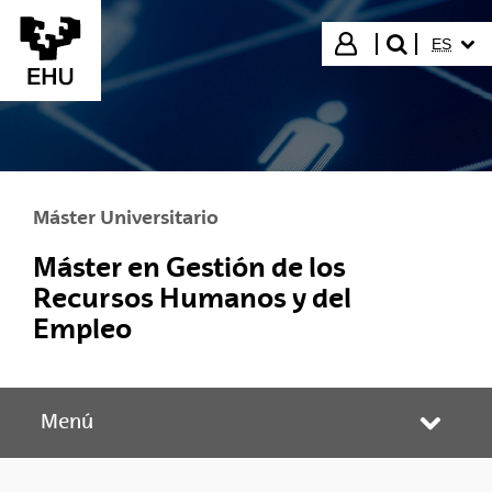
Saltar al contenido principal
IDIOMA
Iniciar sesión
ES
buscar"
Máster Universitario
Máster en Gestión de los
Recursos Humanos y del
Empleo
Menú
Abrir/