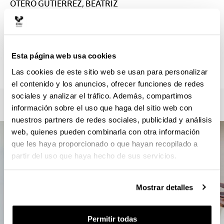
OTERO GUTIERREZ, BEATRIZ
beatriz.otero@ehu.eus
Secretaría :
PELI AMEZAGA, XABIER
xabierpeli.amezaga@ehu.eus
Esta página web usa cookies
946013102
Las cookies de este sitio web se usan para personalizar
el contenido y los anuncios, ofrecer funciones de redes
sociales y analizar el tráfico. Además, compartimos
información sobre el uso que haga del sitio web con
nuestros partners de redes sociales, publicidad y análisis
web, quienes pueden combinarla con otra información
que les haya proporcionado o que hayan recopilado a
partir del uso que haya hecho de sus servicios.
Mostrar detalles
Permitir todas