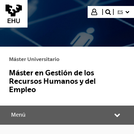
Saltar al contenido principal
IDIOMA
Iniciar sesión
ES
buscar"
Máster Universitario
Máster en Gestión de los
Recursos Humanos y del
Empleo
Menú
Abrir/