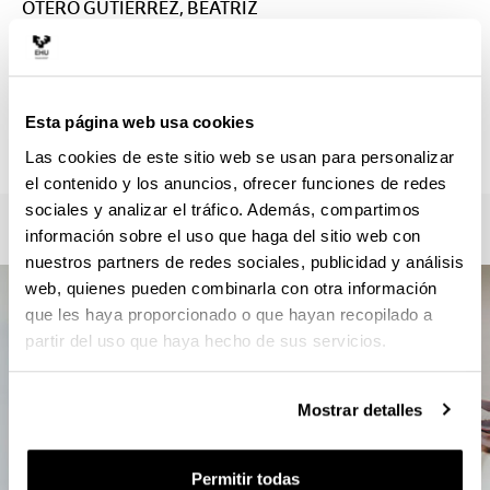
OTERO GUTIERREZ, BEATRIZ
beatriz.otero@ehu.eus
Secretaría :
PELI AMEZAGA, XABIER
xabierpeli.amezaga@ehu.eus
Esta página web usa cookies
946013102
Las cookies de este sitio web se usan para personalizar
el contenido y los anuncios, ofrecer funciones de redes
sociales y analizar el tráfico. Además, compartimos
información sobre el uso que haga del sitio web con
nuestros partners de redes sociales, publicidad y análisis
web, quienes pueden combinarla con otra información
que les haya proporcionado o que hayan recopilado a
partir del uso que haya hecho de sus servicios.
Mostrar detalles
Permitir todas