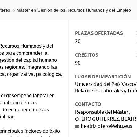
teres
Máster en Gestión de los Recursos Humanos y del Empleo
PLAZAS OFERTADAS
20
s Recursos Humanos y del
os para comprender la
CRÉDITOS
 gestión del capital humano
90
as regiones, integrando las
ca, organizativa, psicológica,
LUGAR DE IMPARTICIÓN
Universidad del País Vasco/
Relaciones Laborales y Trab
 el desempeño laboral en
arial como en las
CONTACTO
ando en generar nuevas
Responsable del Máster :
plinar.
OTERO GUTIERREZ, BEATR
beatriz.otero@ehu.eus
rincipales factores de éxito