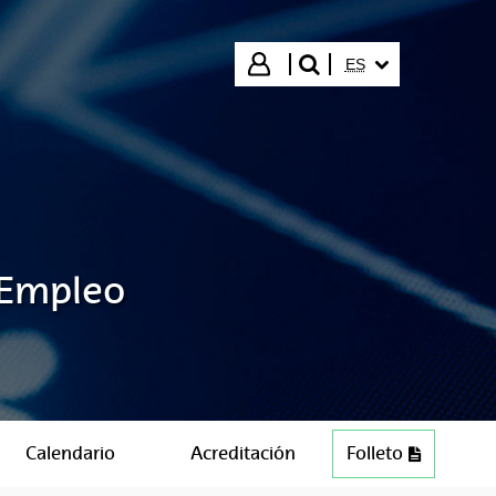
IDIOMA SELECCIO
Iniciar sesión
ES
buscar"
 Empleo
Calendario
Acreditación
Folleto