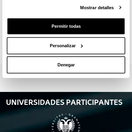
la docencia universitaria y en la enseñanza
Mostrar detalles
secundaria.
Horario flexible, puede realizarse en dos años y una
Permitir todas
parte de la formación es cursada a distancia,
favoreciendo el trabajo interuniversitario.
Programa formativo avanzado orientado a la
Personalizar
preparación de estudios de doctorado.
Denegar
UNIVERSIDADES PARTICIPANTES