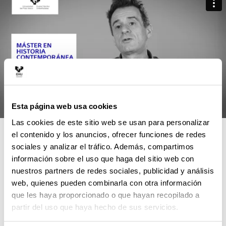
Esta página web usa cookies
Las cookies de este sitio web se usan para personalizar
4 RAZONES PARA ELEGIR ESTE
el contenido y los anuncios, ofrecer funciones de redes
sociales y analizar el tráfico. Además, compartimos
MÁSTER
información sobre el uso que haga del sitio web con
nuestros partners de redes sociales, publicidad y análisis
Es un máster interuniversitario, esto garantiza una
web, quienes pueden combinarla con otra información
formación transversal que reúne las potencialidades
que les haya proporcionado o que hayan recopilado a
formativas de nueve departamentos universitarios.
partir del uso que haya hecho de sus servicios.
Está orientado a formar personas investigadoras, en