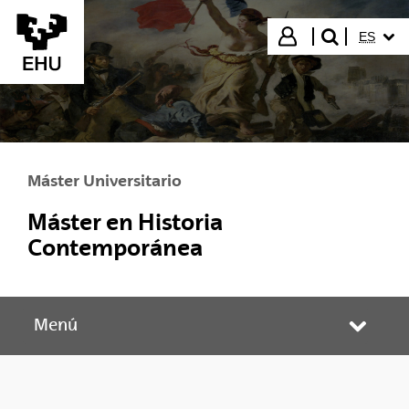
Saltar al contenido principal
IDIOMA
Iniciar sesión
ES
buscar"
Máster Universitario
Máster en Historia
Contemporánea
Menú
Abrir/