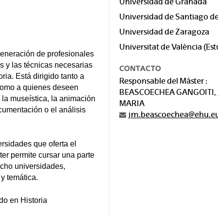
Universidad de Granada
Universidad de Santiago d
Universidad de Zaragoza
Universitat de València (Est
 generación de profesionales
s y las técnicas necesarias
CONTACTO
ria. Está dirigido tanto a
Responsable del Máster :
 como a quienes deseen
BEASCOECHEA GANGOITI, 
la museística, la animación
MARIA
ocumentación o el análisis
jm.beascoechea@ehu.e
ersidades que oferta el
ter permite cursar una parte
 ocho universidades,
y temática.
do en Historia