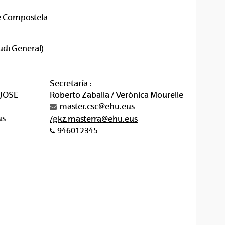
e Compostela
udi General)
Secretaría :
JOSE
Roberto Zaballa / Verónica Mourelle
master.csc@ehu.eus
us
/gkz.masterra@ehu.eus
946012345