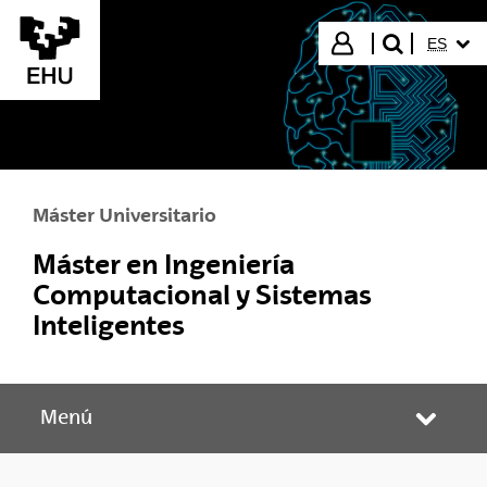
Saltar al contenido principal
IDIOMA
Iniciar sesión
ES
buscar"
Máster Universitario
Máster en Ingeniería
Computacional y Sistemas
Inteligentes
Menú
Abrir/