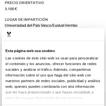
PRECIO ORIENTATIVO
3.100 €
LUGAR DE IMPARTICIÓN
Universidad del País Vasco/Euskal Herriko
Unibertsitatea: Escuela de Ingeniería de Bilbao
CONTACTO
Responsable del Máster :
Esta página web usa cookies
ROJI CHANDRO, EDUARDO
eduardo.roji@ehu.eus
Las cookies de este sitio web se usan para personalizar
el contenido y los anuncios, ofrecer funciones de redes
Secretaría :
sociales y analizar el tráfico. Además, compartimos
SECRETARÍA EIB - BILBAO
información sobre el uso que haga del sitio web con
postgrados.eib@ehu.eus
nuestros partners de redes sociales, publicidad y análisis
946013917
web, quienes pueden combinarla con otra información
que les haya proporcionado o que hayan recopilado a
partir del uso que haya hecho de sus servicios.