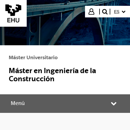
Saltar al contenido principal
IDIOMA
Iniciar sesión
ES
buscar"
Máster Universitario
Máster en Ingeniería de la
Construcción
Menú
Abrir/