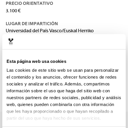
PRECIO ORIENTATIVO
3.100 €
LUGAR DE IMPARTICIÓN
Universidad del País Vasco/Euskal Herriko
Unibertsitatea: Escuela de Ingeniería de Bilbao
CONTACTO
Responsable del Máster :
Esta página web usa cookies
ROJI CHANDRO, EDUARDO
eduardo.roji@ehu.eus
Las cookies de este sitio web se usan para personalizar
el contenido y los anuncios, ofrecer funciones de redes
Secretaría :
sociales y analizar el tráfico. Además, compartimos
SECRETARÍA EIB - BILBAO
información sobre el uso que haga del sitio web con
postgrados.eib@ehu.eus
nuestros partners de redes sociales, publicidad y análisis
946013917
web, quienes pueden combinarla con otra información
que les haya proporcionado o que hayan recopilado a
partir del uso que haya hecho de sus servicios.