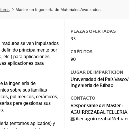
teres
Máster en Ingeniería de Materiales Avanzados
PLAZAS OFERTADAS
33
os maduros se ven impulsados
e definido principalmente por
CRÉDITOS
, etc.) para aplicaciones
90
vas aplicaciones para
LUGAR DE IMPARTICIÓN
Universidad del País Vasco/
e la Ingeniería de
Ingeniería de Bilbao
ntos sobre sus familias
cos, poliméricos, cerámicos,
CONTACTO
sarias para gestionar sus
Responsable del Máster :
s.
AGUIRREZABAL TELLERIA,
iker.aguirrezabal@ehu.e
iería (entornos aplicados) y