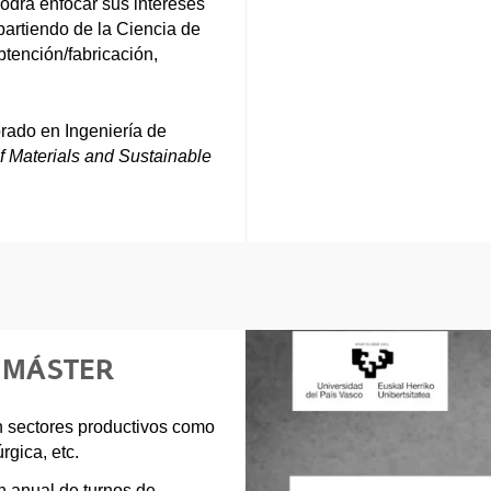
podrá enfocar sus intereses
partiendo de la Ciencia de
btención/fabricación,
rado en Ingeniería de
f Materials and Sustainable
E MÁSTER
n sectores productivos como
rgica, etc.
ón anual de turnos de