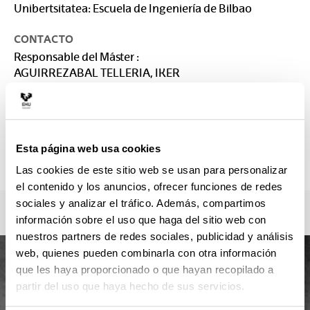
Unibertsitatea: Escuela de Ingeniería de Bilbao
CONTACTO
Responsable del Máster :
AGUIRREZABAL TELLERIA, IKER
iker.aguirrezabal@ehu.eus
Secretaría :
SECRETARÍA EIB - BILBAO
postgrados.eib@ehu.eus
Esta página web usa cookies
946013917
Las cookies de este sitio web se usan para personalizar
el contenido y los anuncios, ofrecer funciones de redes
sociales y analizar el tráfico. Además, compartimos
información sobre el uso que haga del sitio web con
nuestros partners de redes sociales, publicidad y análisis
web, quienes pueden combinarla con otra información
que les haya proporcionado o que hayan recopilado a
partir del uso que haya hecho de sus servicios.