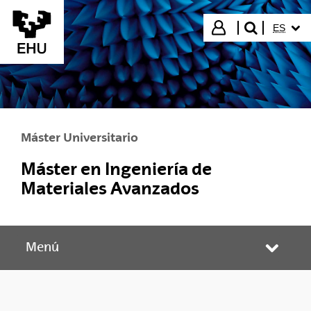
Saltar al contenido principal
IDIOMA
Iniciar sesión
ES
buscar"
Máster Universitario
Máster en Ingeniería de
Materiales Avanzados
Menú
Abrir/