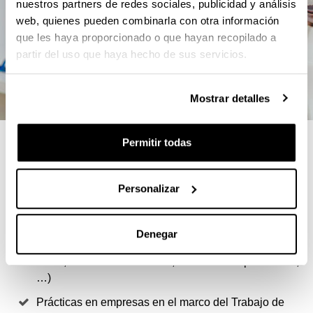
nuestros partners de redes sociales, publicidad y análisis
web, quienes pueden combinarla con otra información
que les haya proporcionado o que hayan recopilado a
partir del uso que haya hecho de sus servicios.
Mostrar detalles
4 RAZONES PARA ELEGIR ESTE
Permitir todas
MÁSTER
Personalizar
Formación cualificada en análisis económico
empírico
Denegar
Amplio abanico de especialidades (Análisis de
datos, Economía Ambiental, Economía Experimental,
…)
Prácticas en empresas en el marco del Trabajo de