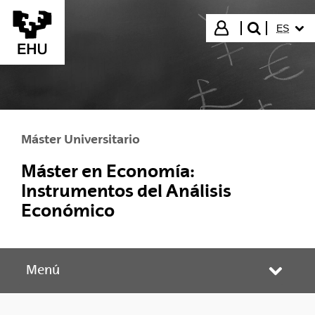
Saltar al contenido principal
IDIOMA
Iniciar sesión
ES
buscar"
Máster Universitario
Máster en Economía:
Instrumentos del Análisis
Económico
Menú
Abrir/