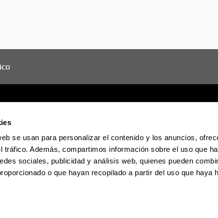
ico
ies
web se usan para personalizar el contenido y los anuncios, ofrec
Sede electrónica
Accesibilidad
Informac
el tráfico. Además, compartimos información sobre el uso que ha
edes sociales, publicidad y análisis web, quienes pueden combin
proporcionado o que hayan recopilado a partir del uso que haya
La EHU en Tiktok
La EHU en Blues
La EH