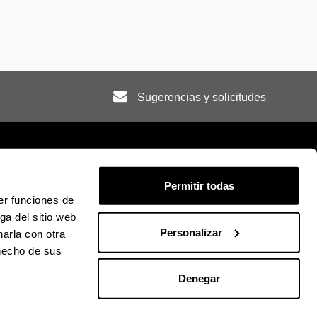
Sugerencias y solicitudes
Permitir todas
er funciones de
ión legal
Mapa
Ayuda
Contacto
ga del sitio web
Personalizar
arla con otra
 hecho de sus
ky
U en Facebook
La EHU en Linkedin
La EHU en Instagram
La EHU en Youtube
La EHU en Vimeo
La EHU en Flickr
Denegar