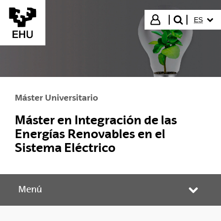
Saltar al contenido principal
IDIOMA
Iniciar sesión
ES
buscar"
Máster Universitario
Máster en Integración de las
Energías Renovables en el
Sistema Eléctrico
Menú
Abrir/