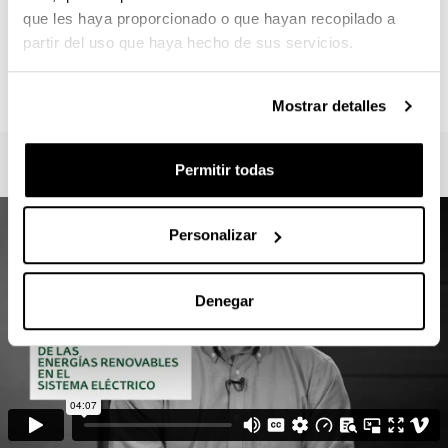
Secretaría :
que les haya proporcionado o que hayan recopilado a
SECRETARIA EIB - BILBAO
partir del uso que haya hecho de sus servicios.
postgrados.eib@ehu.eus
946013917
Mostrar detalles
Permitir todas
Personalizar
Denegar