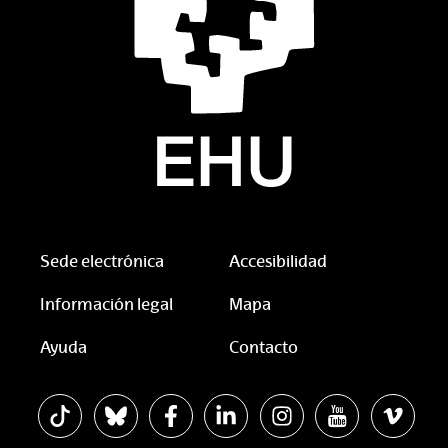
Sede electrónica
Accesibilidad
Información legal
Mapa
Ayuda
Contacto
La EHU en Tiktok
La EHU en Bluesky
La EHU en Facebook
La EHU en Linkedin
La EHU en Instagram
La EHU en You
La EHU