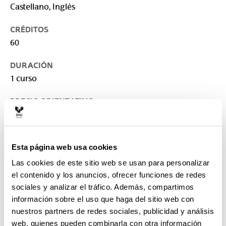
Castellano, Inglés
CRÉDITOS
60
DURACIÓN
1 curso
PRECIO ORIENTATIVO
2.000 €
LUGAR DE IMPARTICIÓN
Esta página web usa cookies
Universidad del País Vasco/Euskal Herriko
Unibertsitatea: Escuela de Ingeniería de Bilbao
Las cookies de este sitio web se usan para personalizar
el contenido y los anuncios, ofrecer funciones de redes
CONTACTO
sociales y analizar el tráfico. Además, compartimos
Responsable del Máster :
información sobre el uso que haga del sitio web con
MAZON SAINZ-MAZA, ANGEL JAVIER
nuestros partners de redes sociales, publicidad y análisis
javier.mazon@ehu.eus
web, quienes pueden combinarla con otra información