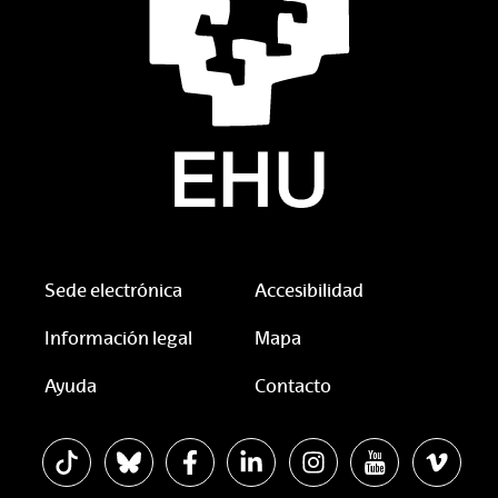
Sede electrónica
Accesibilidad
Información legal
Mapa
Ayuda
Contacto
La EHU en Tiktok
La EHU en Bluesky
La EHU en Facebook
La EHU en Linkedin
La EHU en Instagram
La EHU en You
La EHU