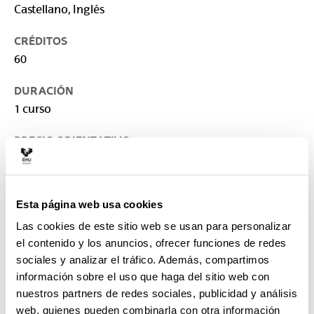
Castellano, Inglés
CRÉDITOS
60
DURACIÓN
1 curso
PRECIO ORIENTATIVO
2.000 €
LUGAR DE IMPARTICIÓN
Esta página web usa cookies
Universidad del País Vasco/Euskal Herriko
Unibertsitatea: Escuela de Ingeniería de Bilbao
Las cookies de este sitio web se usan para personalizar
el contenido y los anuncios, ofrecer funciones de redes
CONTACTO
sociales y analizar el tráfico. Además, compartimos
Responsable del Máster :
información sobre el uso que haga del sitio web con
MAZON SAINZ-MAZA, ANGEL JAVIER
nuestros partners de redes sociales, publicidad y análisis
javier.mazon@ehu.eus
web, quienes pueden combinarla con otra información