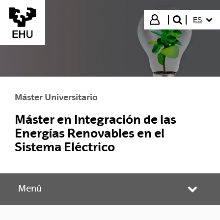
Saltar al contenido principal
IDIOMA
Iniciar sesión
ES
buscar"
Máster Universitario
Máster en Integración de las
Energías Renovables en el
Sistema Eléctrico
Menú
Abrir/