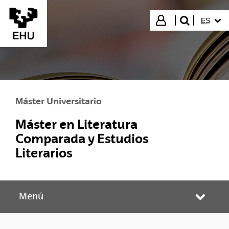
Saltar al contenido principal
IDIOMA
Iniciar sesión
ES
buscar"
Máster Universitario
Máster en Literatura
Comparada y Estudios
Literarios
Menú
Abrir/