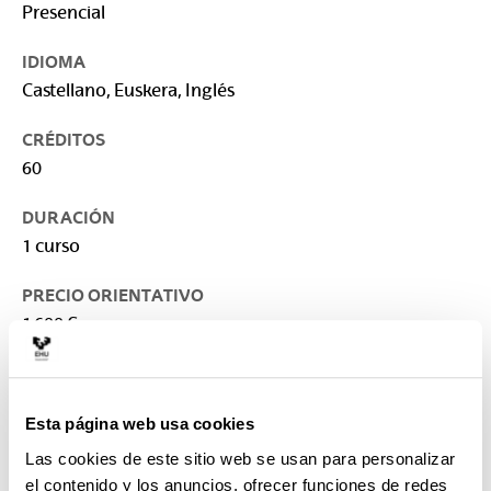
Presencial
IDIOMA
Castellano, Euskera, Inglés
CRÉDITOS
60
DURACIÓN
1 curso
PRECIO ORIENTATIVO
1.600 €
LUGAR DE IMPARTICIÓN
Universidad del País Vasco/Euskal Herriko
Unibertsitatea: Facultad de Letras
Esta página web usa cookies
Las cookies de este sitio web se usan para personalizar
CONTACTO
el contenido y los anuncios, ofrecer funciones de redes