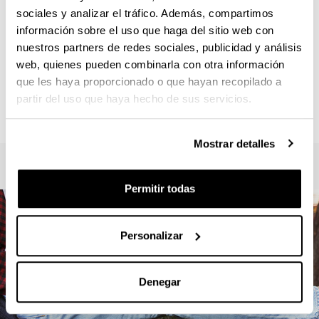
Responsable del Máster :
sociales y analizar el tráfico. Además, compartimos
VERBEKE , FREDERIK
información sobre el uso que haga del sitio web con
frederik.verbeke@ehu.eus
nuestros partners de redes sociales, publicidad y análisis
Secretaría :
web, quienes pueden combinarla con otra información
ANGULO, Iratxe
que les haya proporcionado o que hayan recopilado a
letrak.fak.masterrak@ehu.eus
partir del uso que haya hecho de sus servicios.
945013410
Mostrar detalles
Permitir todas
Personalizar
Denegar