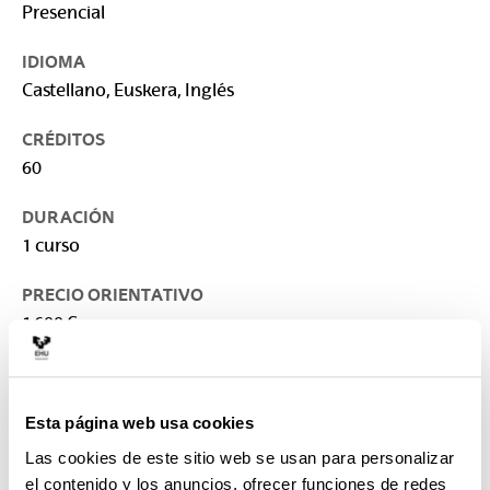
Presencial
IDIOMA
Castellano, Euskera, Inglés
CRÉDITOS
60
DURACIÓN
1 curso
PRECIO ORIENTATIVO
1.600 €
LUGAR DE IMPARTICIÓN
Universidad del País Vasco/Euskal Herriko
Unibertsitatea: Facultad de Letras
Esta página web usa cookies
Las cookies de este sitio web se usan para personalizar
CONTACTO
el contenido y los anuncios, ofrecer funciones de redes