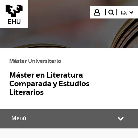
Saltar al contenido principal
IDIOMA
Iniciar sesión
ES
buscar"
Máster Universitario
Máster en Literatura
Comparada y Estudios
Literarios
Menú
Abrir/