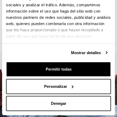
Responsable del Máster :
sociales y analizar el tráfico. Además, compartimos
VERBEKE , FREDERIK
información sobre el uso que haga del sitio web con
frederik.verbeke@ehu.eus
nuestros partners de redes sociales, publicidad y análisis
Secretaría :
web, quienes pueden combinarla con otra información
ANGULO, Iratxe
que les haya proporcionado o que hayan recopilado a
letrak.fak.masterrak@ehu.eus
partir del uso que haya hecho de sus servicios.
945013410
Mostrar detalles
Permitir todas
Personalizar
Denegar