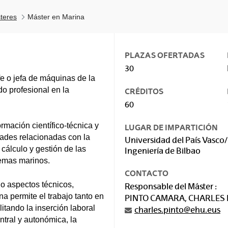
teres
Máster en Marina
PLAZAS OFERTADAS
30
fe o jefa de máquinas de la
o profesional en la
CRÉDITOS
60
rmación científico-técnica y
LUGAR DE IMPARTICIÓN
dades relacionadas con la
Universidad del País Vasco/
cálculo y gestión de las
Ingeniería de Bilbao
temas marinos.
CONTACTO
do aspectos técnicos,
Responsable del Máster :
 permite el trabajo tanto en
PINTO CAMARA, CHARLES
litando la inserción laboral
charles.pinto@ehu.eus
ntral y autonómica, la