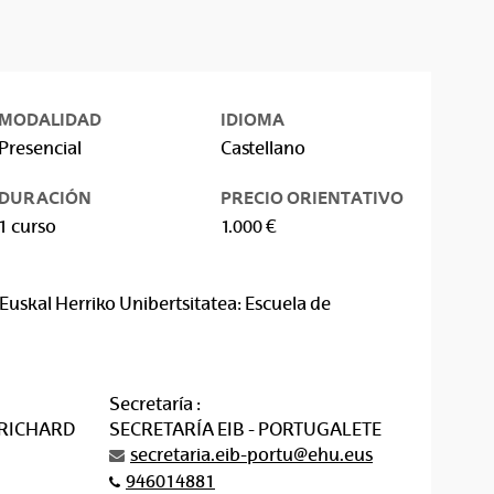
MODALIDAD
IDIOMA
Presencial
Castellano
DURACIÓN
PRECIO ORIENTATIVO
1 curso
1.000 €
Euskal Herriko Unibertsitatea: Escuela de
Secretaría :
 RICHARD
SECRETARÍA EIB - PORTUGALETE
secretaria.eib-portu@ehu.eus
946014881