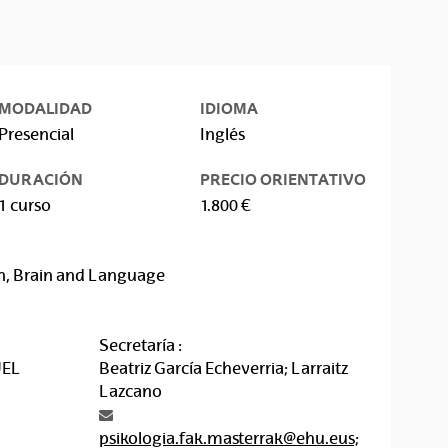
MODALIDAD
IDIOMA
Presencial
Inglés
DURACIÓN
PRECIO ORIENTATIVO
1 curso
1.800 €
n, Brain and Language
Secretaría :
UEL
Beatriz García Echeverria; Larraitz
Lazcano
psikologia.fak.masterrak@ehu.eus;