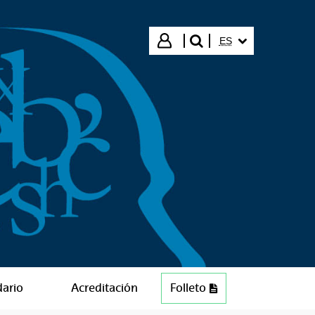
IDIOMA SELECCIO
Iniciar sesión
ES
buscar"
dario
Acreditación
Folleto