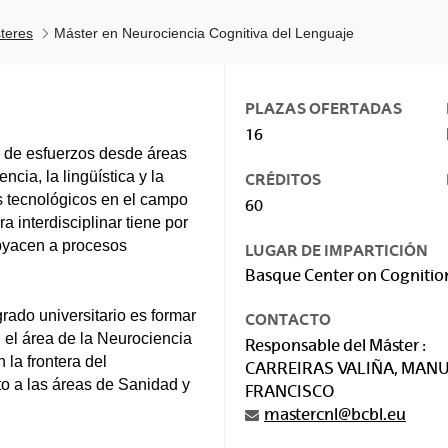
teres
Máster en Neurociencia Cognitiva del Lenguaje
PLAZAS OFERTADAS
16
n de esfuerzos desde áreas
ncia, la lingüística y la
CRÉDITOS
es tecnológicos en el campo
60
 interdisciplinar tiene por
byacen a procesos
LUGAR DE IMPARTICIÓN
Basque Center on Cognitio
rado universitario es formar
CONTACTO
n el área de la Neurociencia
Responsable del Máster :
 la frontera del
CARREIRAS VALIÑA, MAN
to a las áreas de Sanidad y
FRANCISCO
mastercnl@bcbl.eu