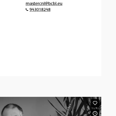
mastercnl@bcbl.eu
943018248