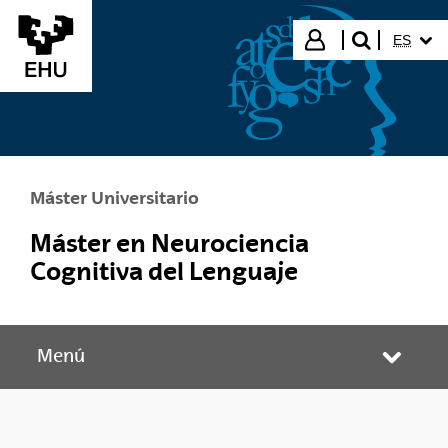
Saltar al contenido principal
IDIOMA
Iniciar sesión
ES
buscar"
Máster Universitario
Máster en Neurociencia
Cognitiva del Lenguaje
Menú
Abrir/