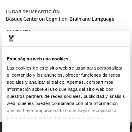
LUGAR DE IMPARTICIÓN
Basque Center on Cognition, Brain and Language
CONTACTO
Responsable del Máster :
CARREIRAS VALIÑA, MANUEL FRANCISCO
mastercnl@bcbl.eu
Esta página web usa cookies
Secretaría :
Las cookies de este sitio web se usan para personalizar
Beatriz García Echeverria; Larraitz Lazcano
el contenido y los anuncios, ofrecer funciones de redes
psikologia.fak.masterrak@ehu.eus;
sociales y analizar el tráfico. Además, compartimos
mastercnl@bcbl.eu
información sobre el uso que haga del sitio web con
943018248
nuestros partners de redes sociales, publicidad y análisis
web, quienes pueden combinarla con otra información
que les haya proporcionado o que hayan recopilado a
partir del uso que haya hecho de sus servicios.