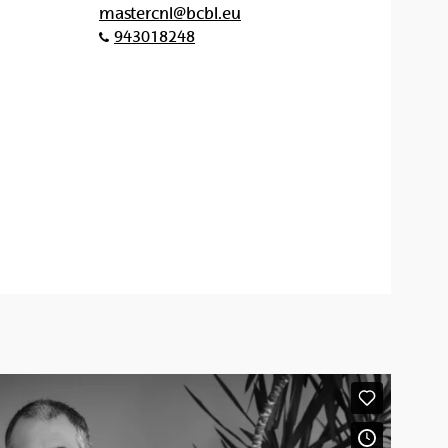
mastercnl@bcbl.eu
943018248