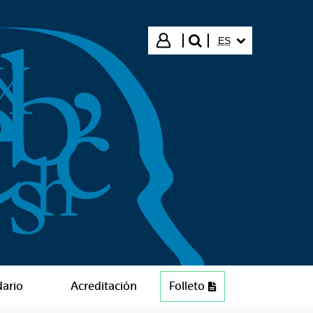
IDIOMA SELECCIO
Iniciar sesión
ES
buscar"
dario
Acreditación
Folleto