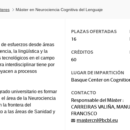
teres
Máster en Neurociencia Cognitiva del Lenguaje
PLAZAS OFERTADAS
16
n de esfuerzos desde áreas
ncia, la lingüística y la
CRÉDITOS
es tecnológicos en el campo
60
 interdisciplinar tiene por
byacen a procesos
LUGAR DE IMPARTICIÓN
Basque Center on Cognitio
rado universitario es formar
CONTACTO
n el área de la Neurociencia
Responsable del Máster :
 la frontera del
CARREIRAS VALIÑA, MAN
to a las áreas de Sanidad y
FRANCISCO
mastercnl@bcbl.eu