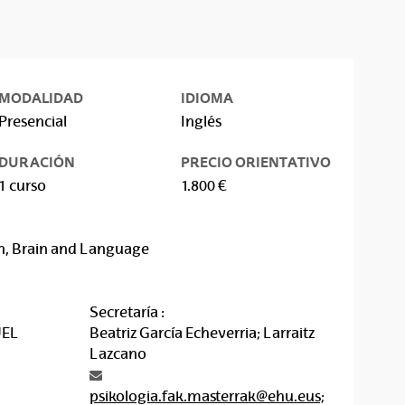
MODALIDAD
IDIOMA
Presencial
Inglés
DURACIÓN
PRECIO ORIENTATIVO
1 curso
1.800 €
n, Brain and Language
Secretaría :
UEL
Beatriz García Echeverria; Larraitz
Lazcano
psikologia.fak.masterrak@ehu.eus;