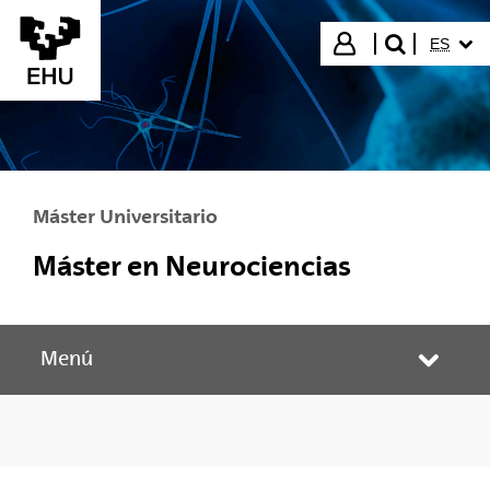
Saltar al contenido principal
IDIOMA
Iniciar sesión
ES
buscar"
Máster Universitario
Máster en Neurociencias
Menú
Abrir/