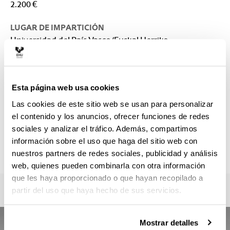
2.200 €
LUGAR DE IMPARTICIÓN
Universidad del País Vasco/Euskal Herriko
Unibertsitatea: Facultad de Medicina y Enfermería
CONTACTO
Responsable del Máster :
Esta página web usa cookies
GUERRICAGOITIA MARINA, INMACULADA
Las cookies de este sitio web se usan para personalizar
inma.gerrikagoitia@ehu.eus
el contenido y los anuncios, ofrecer funciones de redes
Secretaría :
sociales y analizar el tráfico. Además, compartimos
Javier Villar
información sobre el uso que haga del sitio web con
postgrados.fme@ehu.eus
nuestros partners de redes sociales, publicidad y análisis
web, quienes pueden combinarla con otra información
que les haya proporcionado o que hayan recopilado a
partir del uso que haya hecho de sus servicios.
Mostrar detalles