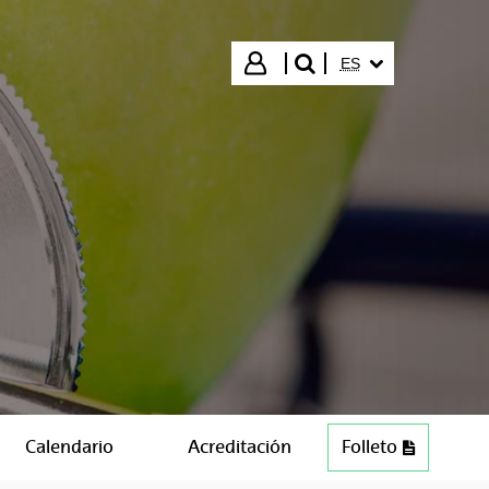
IDIOMA SELECCIO
Iniciar sesión
ES
buscar"
Calendario
Acreditación
Folleto
PDF (202 KB)