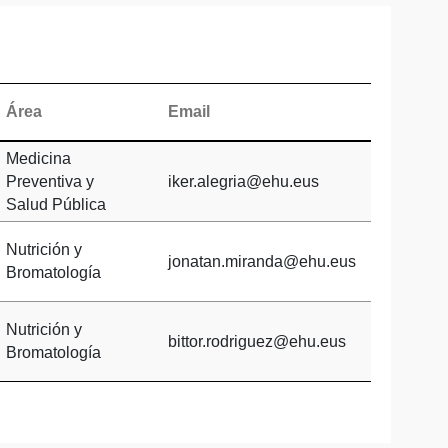
Área
Email
Medicina
Preventiva y
iker.alegria@ehu.eus
Salud Pública
Nutrición y
jonatan.miranda@ehu.eus
Bromatología
Nutrición y
bittor.rodriguez@ehu.eus
Bromatología