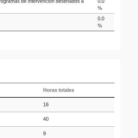
programas de intervención destinados a
0.0
%
0.0
%
Horas totales
16
40
9