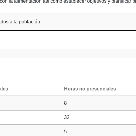
con la alimentación así como establecer objetivos y planificar 
dos a la población.
ales
Horas no presenciales
8
32
5