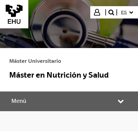
Saltar al contenido principal
IDIOMA
Iniciar sesión
ES
buscar"
Máster Universitario
Máster en Nutrición y Salud
Menú
Abrir/