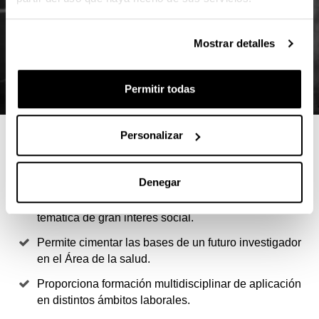
Mostrar detalles
Permitir todas
Personalizar
4 RAZONES PARA ELEGIR ESTE
MÁSTER
Denegar
Permite especializarse, con rigor científico, en una
temática de gran interés social.
Permite cimentar las bases de un futuro investigador
en el Área de la salud.
Proporciona formación multidisciplinar de aplicación
en distintos ámbitos laborales.