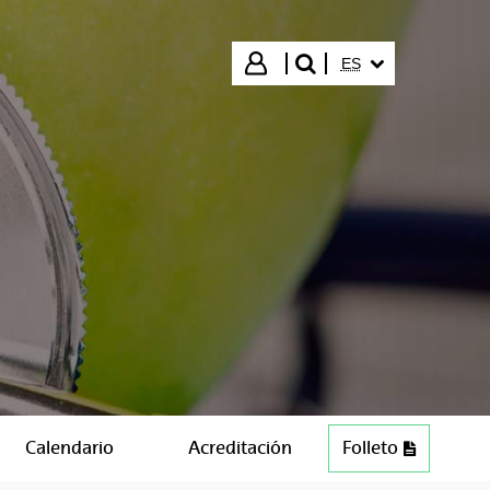
IDIOMA SELECCIO
Iniciar sesión
ES
buscar"
Calendario
Acreditación
Folleto
PDF (202 KB)