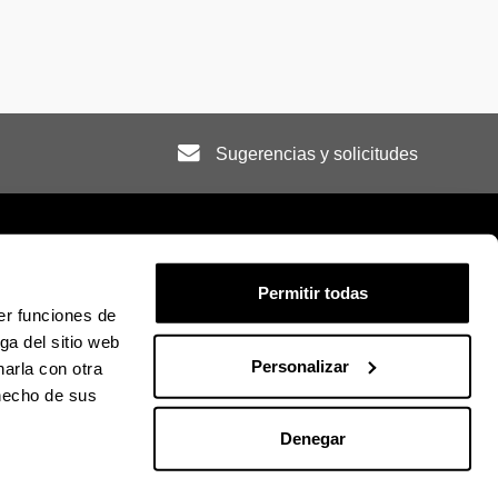
Sugerencias y solicitudes
Permitir todas
er funciones de
ión legal
Mapa
Ayuda
Contacto
ga del sitio web
Personalizar
arla con otra
 hecho de sus
ky
U en Facebook
La EHU en Linkedin
La EHU en Instagram
La EHU en Youtube
La EHU en Vimeo
La EHU en Flickr
Denegar