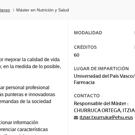
teres
Máster en Nutrición y Salud
MODALIDAD
CRÉDITOS
60
r mejorar la calidad de vida
y, en la medida de lo posible,
LUGAR DE IMPARTICIÓN
Universidad del País Vasco/
Farmacia
ar personal profesional
más punteras e innovadoras
CONTACTO
 demandas de la sociedad
Responsable del Máster :
CHURRUCA ORTEGA, ITZI
itziar.txurruka@ehu.eus
cionar información
renciar características