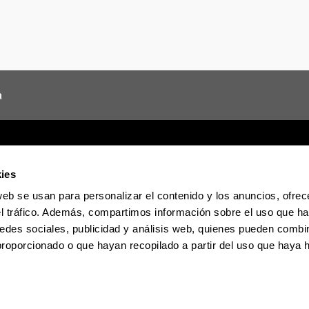
a
ies
web se usan para personalizar el contenido y los anuncios, ofrec
Sede electrónica
Accesibilidad
Informac
el tráfico. Además, compartimos información sobre el uso que ha
edes sociales, publicidad y análisis web, quienes pueden combin
proporcionado o que hayan recopilado a partir del uso que haya
La EHU en Tiktok
La EHU en Blues
La EH